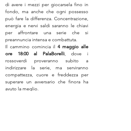
di avere i mezzi per giocarsela fino in 
fondo, ma anche che ogni possesso 
può fare la differenza. Concentrazione, 
energia e nervi saldi saranno le chiavi 
per affrontare una serie che si 
preannuncia intensa e combattuta.
Il cammino comincia il 
4 maggio alle 
ore 18:00 al PalaBorelli
, dove i 
rossoverdi proveranno subito a 
indirizzare la serie, ma serviranno 
compattezza, cuore e freddezza per 
superare un avversario che finora ha 
avuto la meglio.
Un grande in bocca al lupo ai nostri 
ragazzi e a tutti i  protagonisti di questa 
nuova avventura.
E che vinca il migliore!