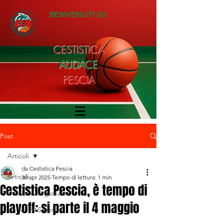
BENVENUTI SU
CESTISTICA
AUDACE
PESCIA
Post
Articoli
da Cestistica Pescia
Articoli
30 apr 2025
Tempo di lettura: 1 min
Cestistica Pescia, è tempo di
Divisione Regionale 1
playoff: si parte il 4 maggio
Under 20 Silver