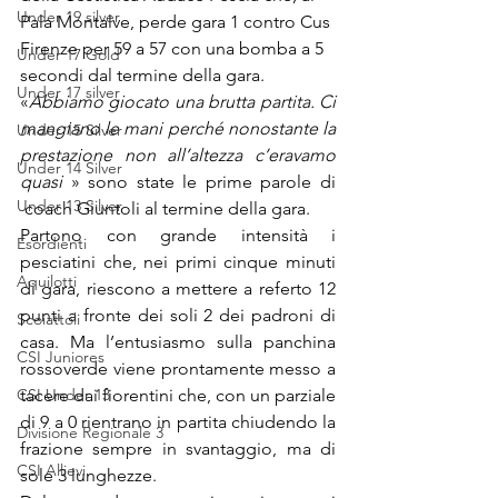
Under 19 silver
Pala Montalve, perde gara 1 contro Cus 
Firenze per 59 a 57 con una bomba a 5 
Under 17 Gold
secondi dal termine della gara.
Under 17 silver
«
Abbiamo giocato una brutta partita. Ci 
mangiano le mani perché nonostante la 
Under 15 Silver
prestazione non all’altezza c’eravamo 
Under 14 Silver
quasi
 » sono state le prime parole di 
Under 13 Silver
 coach Giuntoli al termine della gara.
Partono con grande intensità i 
Esordienti
pesciatini che, nei primi cinque minuti 
Aquilotti
di gara, riescono a mettere a referto 12 
punti a fronte dei soli 2 dei padroni di 
Scoiattoli
casa. Ma l’entusiasmo sulla panchina 
CSI Juniores
rossoverde viene prontamente messo a 
CSI Under 13
tacere dai fiorentini che, con un parziale 
di 9 a 0 rientrano in partita chiudendo la 
Divisione Regionale 3
frazione sempre in svantaggio, ma di 
CSI Allievi
sole 3 lunghezze.