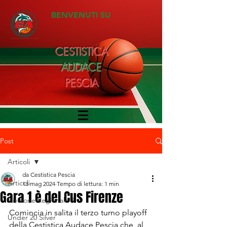
BENVENUTI SU
CESTISTICA
AUDACE
PESCIA
Post
Articoli
da Cestistica Pescia
Articoli
13 mag 2024
Tempo di lettura: 1 min
Gara 1 è del Cus Firenze
Divisione Regionale 1
Comincia in salita il terzo turno playoff 
Under 20 Silver
della Cestistica Audace Pescia che, al 