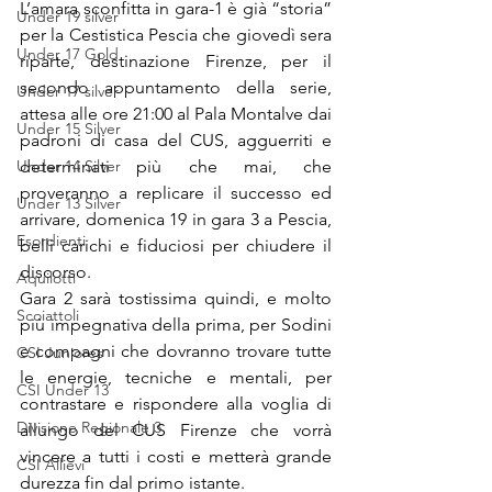
L’amara sconfitta in gara-1 è già “storia” 
Under 19 silver
per la Cestistica Pescia che giovedì sera 
Under 17 Gold
riparte, destinazione Firenze, per il 
secondo appuntamento della serie, 
Under 17 silver
attesa alle ore 21:00 al Pala Montalve dai 
Under 15 Silver
padroni di casa del CUS, agguerriti e 
Under 14 Silver
determinati più che mai, che 
proveranno a replicare il successo ed 
Under 13 Silver
arrivare, domenica 19 in gara 3 a Pescia, 
Esordienti
belli carichi e fiduciosi per chiudere il 
discorso.
Aquilotti
Gara 2 sarà tostissima quindi, e molto 
Scoiattoli
più impegnativa della prima, per Sodini 
e compagni che dovranno trovare tutte 
CSI Juniores
le energie, tecniche e mentali, per 
CSI Under 13
contrastare e rispondere alla voglia di 
Divisione Regionale 3
allungo del CUS Firenze che vorrà 
vincere a tutti i costi e metterà grande 
CSI Allievi
durezza fin dal primo istante.