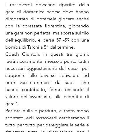
I rossoverdi dovranno ripartire dalla 
gara di domenica scorsa dove hanno 
dimostrato di potersela giocare anche 
con la corazzata fiorentina, giocando 
una gara non perfetta, ma scorsa sul filo 
dell’equilibrio, e persa 57 -59 con una 
bomba di Tarchi a 5” dal termine.
Coach Giuntoli, in questi tre giorni, 
 avrà sicuramente  messo a punto tutti i 
necessari aggiustamenti del caso  per 
sopperire alle diverse sbavature ed 
errori vari commessi dai suoi,  che 
hanno contribuito, fermo restando il 
valore dell’avversario, alla sconfitta di 
gara 1.
Per ora nulla è perduto, e tanto meno 
scontato, ed i rossoverdi cercheranno il 
tutto per tutto per pareggiare la serie e 
rimettere tutto in discussione con i 