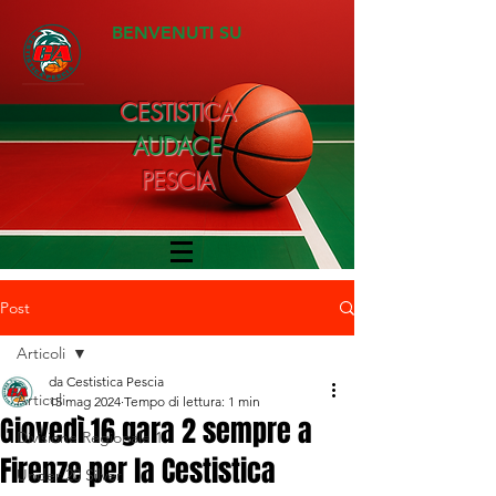
BENVENUTI SU
CESTISTICA
AUDACE
PESCIA
Post
Articoli
da Cestistica Pescia
Articoli
15 mag 2024
Tempo di lettura: 1 min
Giovedì 16 gara 2 sempre a
Divisione Regionale 1
Firenze per la Cestistica
Under 20 Silver