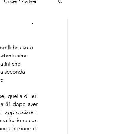
Under 17 silver
coiattoli
orelli ha avuto 
rtantissima 
atini che, 
 la seconda 
ro 
 quella di ieri 
 a 81 dopo aver 
  approcciare il 
ima frazione con 
nda frazione di 