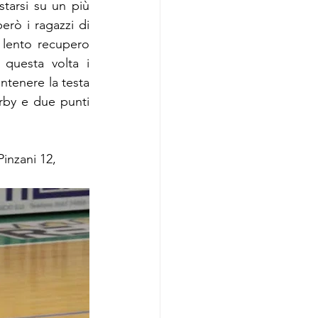
tarsi su un più 
ò i ragazzi di 
lento recupero 
 questa volta i 
ntenere la testa 
rby e due punti 
Pinzani 12, 