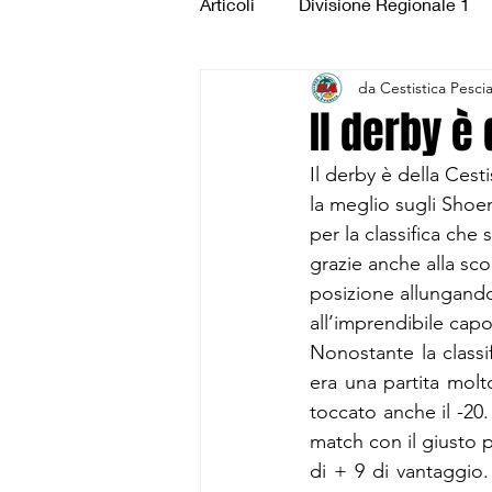
Articoli
Divisione Regionale 1
da Cestistica Pesci
Under 15 Silver
Under 14 S
Il derby è
Il derby è della Cest
CSI Juniores
CSI Under 1
la meglio sugli Sho
per la classifica che 
grazie anche alla sc
posizione allungando
all’imprendibile capol
Nonostante la classi
era una partita molt
toccato anche il -20.
match con il giusto pi
di + 9 di vantaggio