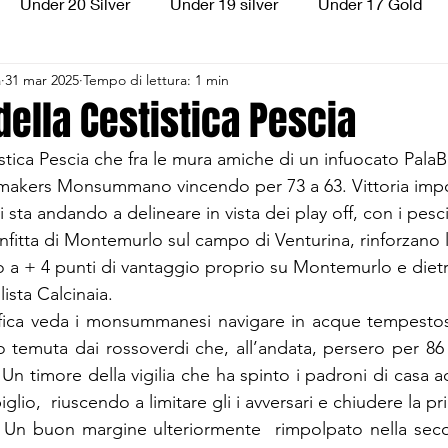
Under 20 Silver
Under 19 silver
Under 17 Gold
a
31 mar 2025
Tempo di lettura: 1 min
ilver
Under 13 Silver
Esordienti
Aquilotti
S
 della Cestistica Pescia
istica Pescia che fra le mura amiche di un infuocato PalaB
3
Divisione Regionale 3
CSI Allievi
emakers Monsummano vincendo per 73 a 63. Vittoria impo
si sta andando a delineare in vista dei play off, con i pesci
onfitta di Montemurlo sul campo di Venturina, rinforzano
 a + 4 punti di vantaggio proprio su Montemurlo e diet
ista Calcinaia.
fica veda i monsummanesi navigare in acque tempestose,
o temuta dai rossoverdi che, all’andata, persero per 86
 Un timore della vigilia che ha spinto i padroni di casa ad
glio,  riuscendo a limitare gli i avversari e chiudere la pr
. Un buon margine ulteriormente  rimpolpato nella seco