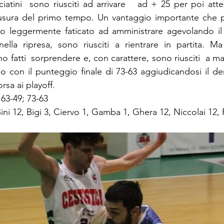
atini  sono riusciti ad arrivare   ad + 25 per poi attes
sura del primo tempo. Un vantaggio importante che per
o leggermente faticato ad amministrare agevolando il 
nella ripresa, sono riusciti a rientrare in partita. Ma
o fatti  sorprendere e, con carattere, sono riusciti  a ma
o con il punteggio finale di 73-63 aggiudicandosi il de
rsa ai playoff.
; 63-49; 73-63
 Bini 12, Bigi 3, Ciervo 1, Gamba 1, Ghera 12, Niccolai 12, 