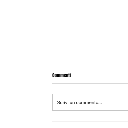
Commenti
Scrivi un commento...
Pescia inciampa al PalaBorelli:
troppi errori, Rosignano ne