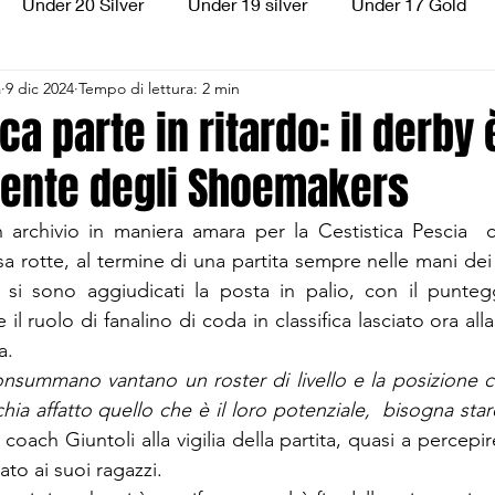
Under 20 Silver
Under 19 silver
Under 17 Gold
a
9 dic 2024
Tempo di lettura: 2 min
ilver
Under 13 Silver
Esordienti
Aquilotti
S
ca parte in ritardo: il derby 
ente degli Shoemakers
3
Divisione Regionale 3
CSI Allievi
 archivio in maniera amara per la Cestistica Pescia  c
sa rotte, al termine di una partita sempre nelle mani dei
e il ruolo di fanalino di coda in classifica lasciato ora all
a.
summano vantano un roster di livello e la posizione c
chia affatto quello che è il loro potenziale,  bisogna sta
oach Giuntoli alla vigilia della partita, quasi a percepire 
ato ai suoi ragazzi.