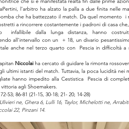
nitrice che si è manifestata realtà fin dalle prime azion
aPertini, l’arbitro ha alzato la palla a due finita nelle ma
bomba che ha battezzato il match. Da quel momento  i r
ostretti a rincorrere costantemente i padroni di casa che, 
o  infallibile dalla lunga distanza, hanno costrui
ndo all'intervallo con un  + 18, un divario pesantissim
tale anche nel terzo quarto 
con  Pescia in difficoltà a 
apitan 
Niccolai
 ha cercato di guidare la rimonta rossover
li ultimi istanti del match. Tuttavia, la poca lucidità nei 
liate hanno impedito alla Cestistica  Pescia di completa
vittoria agli Shoemakers.
; 72-53; 86-81 (21-15, 30-18; 21- 20; 14-28)
Ulivieri ne, Ghera 6, Lulli 16, Taylor, Michelotti ne, Arrabi
olai 22, Pinzani 14.