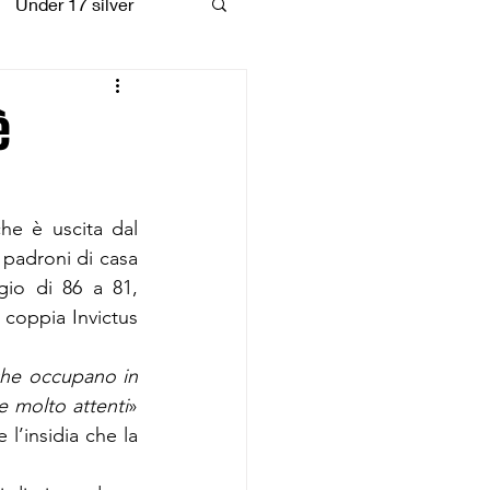
Under 17 silver
coiattoli
è
he è uscita dal 
 padroni di casa 
che, meritatamente, si sono aggiudicati la posta in palio, con il punteggio di 86 a 81, 
a coppia Invictus 
he occupano in 
re molto attenti
» 
l’insidia che la 