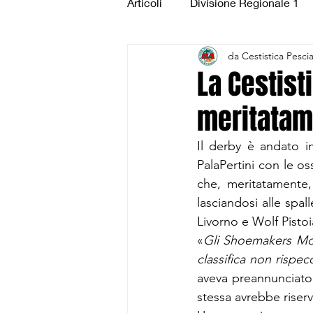
Articoli
Divisione Regionale 1
da Cestistica Pesci
Under 15 Silver
Under 14 S
La Cestisti
meritatam
CSI Juniores
CSI Under 1
Il derby è andato in
PalaPertini con le os
lasciandosi alle spall
Livorno e Wolf Pistoi
«
Gli Shoemakers Mon
classifica non rispec
aveva preannunciato c
stessa avrebbe riserv