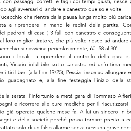
 con passaggi corretti e tagli coi tempi giusti, riesce
o agli avversari di andare a canestro due sole volte.
ucecchio che rientra dalla pausa lunga molto più carica 
a a riprendere in mano le redini della partita. Com
ei padroni di casa ( 3 falli con canestro e conseguenti ti
 al loro miglior tiratore, che più volte riesce ad andare 
ucecchio si riavvicina pericolosamente, 60 -58 al 30’.
sono i locali  a riprendere il controllo della gara e
nti, Vicario infallibile sotto canestro ed un’ottima me
i tiri liberi (alla fine 19/25), Pescia riesce ad allungare e 
ggio guadagnato e, alla fine festeggia l’inizio della 
ella serata, l’infortunio a metà gara di Tommaso Alfier
gni e ricorrere alle cure mediche per il riacutizzarsi
io già operato qualche mese fa. A lui un sincero in bo
pagni e della società perché possa tornare presto a cal
trattato solo di un falso allarme senza nessuna grave co