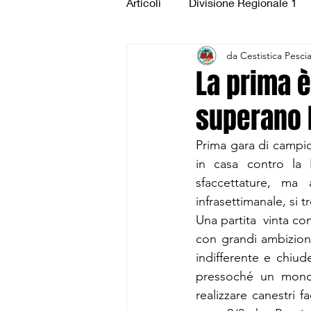
Articoli
Divisione Regionale 1
da Cestistica Pesci
Under 15 Silver
Under 14 S
La prima è
superano 
CSI Juniores
CSI Under 1
Prima gara di campio
in casa contro la 
sfaccettature, ma
infrasettimanale, si t
Una partita  vinta co
con grandi ambizion
indifferente e chiud
pressoché un mono
realizzare canestri f