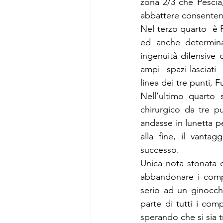
zona 2/3 che Pescia,
abbattere consentend
Nel terzo quarto  è F
ed anche determinat
ingenuità difensive d
ampi  spazi lasciati 
linea dei tre punti, F
Nell’ultimo quarto 
chirurgico da tre pu
andasse in lunetta per 
alla fine, il vanta
successo.
Unica nota stonata d
abbandonare i compa
serio ad un ginocch
parte di tutti i com
sperando che si sia 