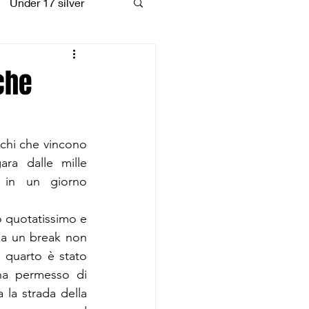
Under 17 silver
coiattoli
che
chi che vincono 
ra dalle mille 
 in un giorno 
o quotatissimo e 
a un break non 
 quarto è stato 
a permesso di 
 la strada della 