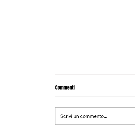
Commenti
Scrivi un commento...
Gli Under 20 perdono la finale e il