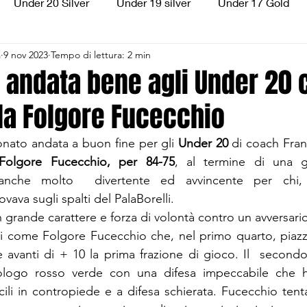
Under 20 Silver
Under 19 silver
Under 17 Gold
a
9 nov 2023
Tempo di lettura: 2 min
ilver
Under 13 Silver
Esordienti
Aquilotti
S
 andata bene agli Under 20 
la Folgore Fucecchio
3
Divisione Regionale 3
CSI Allievi
nato andata a buon fine per gli 
Under 20
 di coach Fran
Folgore Fucecchio, per 84-75
, al termine di una ga
 anche molto  divertente ed avvincente per chi,
rovava sugli spalti del PalaBorelli.
n grande carattere e forza di volontà contro un avversari
i come Folgore Fucecchio che, nel primo quarto, piazz
e avanti di + 10 la prima frazione di gioco. Il  secondo
logo rosso verde con una difesa impeccabile che h
acili in contropiede e a difesa schierata. Fucecchio tenta