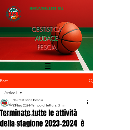
BENVENUTI SU
CESTISTICA
AUDACE
PESCIA
Post
Articoli
da Cestistica Pescia
Articoli
21 lug 2024
Tempo di lettura: 3 min
Terminate tutte le attività
Divisione Regionale 1
della stagione 2023-2024 è
Under 20 Silver