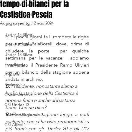
tempo di bilanci per la
Under 19 silver
Cestistica Pescia
Under 17 Gold
Aggiornamento:
12 ago 2024
Under 17 silver
Under 15 Silver
E’ di pochi giorni fa il rompete le righe 
per tutti al PalaBorelli dove, prima di 
Under 14 Silver
chiudere le porte  per qualche 
Under 13 Silver
settimana per le vacanze,  abbiamo 
Esordienti
intervistato il Presidente Remo Ulivieri 
per un bilancio della stagione appena 
Aquilotti
andata in archivio.
Scoiattoli
D:
 Presidente, nonostante siamo a 
luglio la stagione della Cestistica è 
CSI Juniores
appena finita e anche abbastanza 
CSI Under 13
bene. Che ne dice?
R:
 E’ stata una stagione lunga, a tratti 
Divisione Regionale 3
esaltante, che ci ha visto protagonisti su 
CSI Allievi
più fronti: con gli  Under 20 e gli U17 