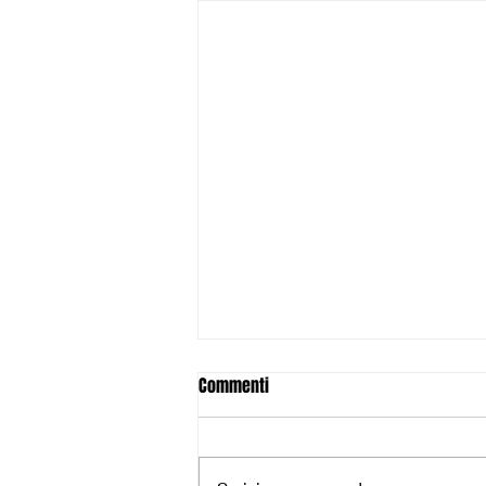
Gli U19 lottano con orgoglio, ma
Commenti
la stagione si chiude a Livorno:
76-72 alla Pediatrica
Si chiude agli ottavi di Coppa
Toscana l’avventura stagionale