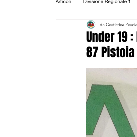
Articoli
Divisione Regionale 1
da Cestistica Pesci
Under 15 Silver
Under 14 S
Under 19 :
87 Pistoia
CSI Juniores
CSI Under 1