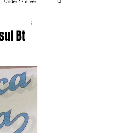
Under 17 silver
coiattoli
sul Bt