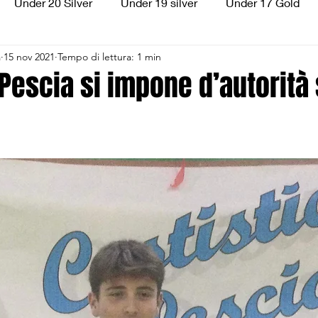
Under 20 Silver
Under 19 silver
Under 17 Gold
a
15 nov 2021
Tempo di lettura: 1 min
ilver
Under 13 Silver
Esordienti
Aquilotti
S
 Pescia si impone d’autorità 
3
Divisione Regionale 3
CSI Allievi