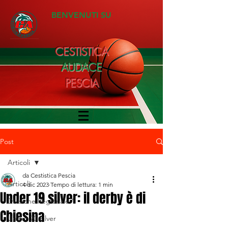
BENVENUTI SU
CESTISTICA
AUDACE
PESCIA
Post
Articoli
da Cestistica Pescia
Articoli
4 dic 2023
Tempo di lettura: 1 min
Under 19 silver: il derby è di
Divisione Regionale 1
Chiesina
Under 20 Silver