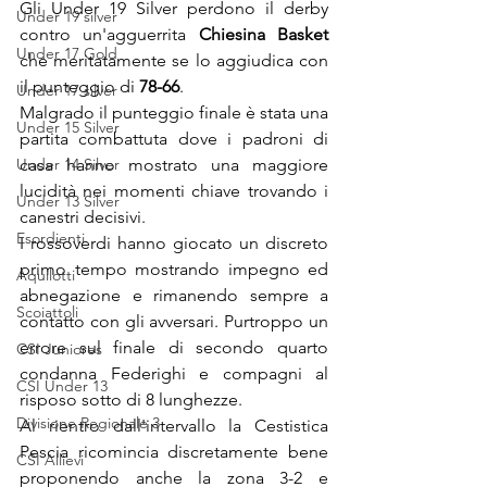
Gli Under 19 Silver perdono il derby  
Under 19 silver
contro un'agguerrita 
Chiesina Basket
Under 17 Gold
che meritatamente se lo aggiudica con 
il punteggio di 
78-66
.
Under 17 silver
Malgrado il punteggio finale è stata una 
Under 15 Silver
partita combattuta dove i padroni di 
Under 14 Silver
casa hanno mostrato una maggiore 
lucidità nei momenti chiave trovando i 
Under 13 Silver
canestri decisivi.
Esordienti
I rossoverdi hanno giocato un discreto 
primo tempo mostrando impegno ed 
Aquilotti
abnegazione e rimanendo sempre a 
Scoiattoli
contatto con gli avversari. Purtroppo un 
errore sul finale di secondo quarto 
CSI Juniores
condanna Federighi e compagni al 
CSI Under 13
risposo sotto di 8 lunghezze. 
Divisione Regionale 3
Al rientro dall'intervallo la Cestistica 
Pescia ricomincia discretamente bene 
CSI Allievi
proponendo anche la zona 3-2 e 