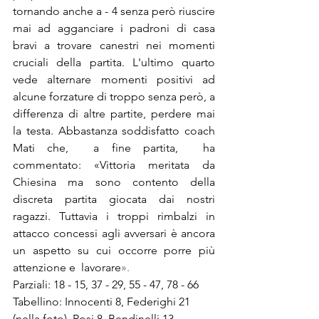
tornando anche a - 4 senza però riuscire 
mai ad agganciare i padroni di casa 
bravi a trovare canestri nei momenti 
cruciali della partita. L'ultimo quarto 
vede alternare momenti positivi ad 
alcune forzature di troppo senza però, a 
differenza di altre partite, perdere mai 
la testa. Abbastanza soddisfatto coach 
Mati che,  a fine partita,  ha 
commentato: 
«Vittoria meritata da 
Chiesina
ma sono contento della 
discreta partita giocata dai nostri 
ragazzi. Tuttavia i troppi rimbalzi in 
attacco concessi agli avversari è ancora 
un aspetto su cui occorre porre più 
attenzione e  lavorare
».
Parziali: 18 - 15, 37 - 29, 55 - 47, 78 - 66
Tabellino: Innocenti 8, Federighi 21 
(nella foto), Rosi 8, Bendinelli 13, 