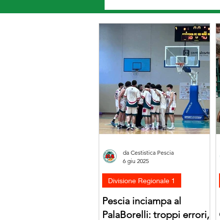
da Cestistica Pescia
6 giu 2025
Divisione Regionale 1
Pescia inciampa al
PalaBorelli: troppi errori,