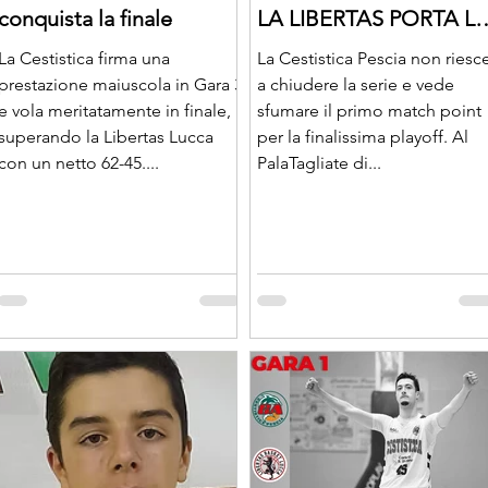
conquista la finale
LA LIBERTAS PORTA L
SERIE A GARA 3
La Cestistica firma una
La Cestistica Pescia non riesc
prestazione maiuscola in Gara 3
a chiudere la serie e vede
e vola meritatamente in finale,
sfumare il primo match point
superando la Libertas Lucca
per la finalissima playoff. Al
con un netto 62-45....
PalaTagliate di...