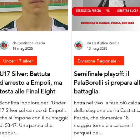
da Cestistica Pescia
da Cestistica Pescia
19 mag 2025
13 mag 2025
Under 17 silver
Divisione Regionale 1
U17 Silver: Battuta
Semifinale playoff: il
d'arresto a Empoli, ma
PalaBorelli si prepara al
testa alle Final Eight
battaglia
Sconfitta indolore per l’Under
Entra nel vivo la fase più calda
17 Silver sul campo di Empoli,
della stagione per la Cestistic
che si impone con il punteggio
Pescia, che domenica 18
di 53-47. Una partita che,
maggio tornerà a calcare il
seppur...
parquet del...