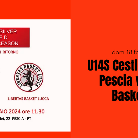
dom 18 f
U14S Cest
Pescia 
Bask