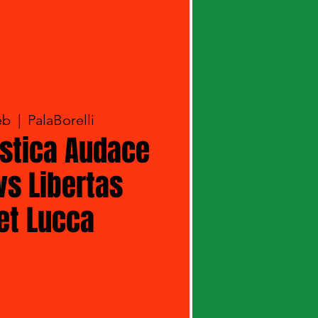
eb
  |  
PalaBorelli
istica Audace
vs Libertas
et Lucca