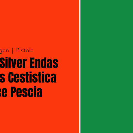
 gen
  |  
Pistoia
Silver Endas
vs Cestistica
e Pescia