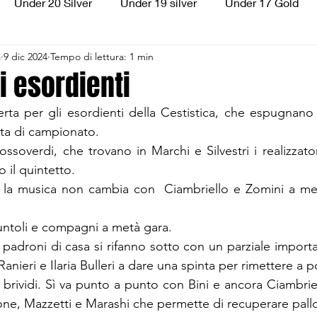
Under 20 Silver
Under 19 silver
Under 17 Gold
a
9 dic 2024
Tempo di lettura: 1 min
ilver
Under 13 Silver
Esordienti
Aquilotti
S
i esordienti
sferta per gli esordienti della Cestistica, che espugnano 
3
Divisione Regionale 3
CSI Allievi
ta di campionato.
ossoverdi, che trovano in Marchi e Silvestri i realizzatori 
o il quintetto.
la musica non cambia con  Ciambriello e Zomini a mett
untoli e compagni a metà gara.
i padroni di casa si rifanno sotto con un parziale importa
nieri e Ilaria Bulleri a dare una spinta per rimettere a p
 brividi. Sì va punto a punto con Bini e ancora Ciambriel
eone, Mazzetti e Marashi che permette di recuperare pallo