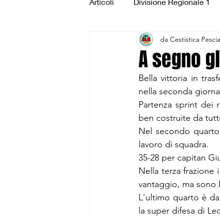
Articoli
Divisione Regionale 1
da Cestistica Pesci
Under 15 Silver
Under 14 S
A segno gl
Bella vittoria in tra
CSI Juniores
CSI Under 1
nella seconda giorna
Partenza sprint dei r
ben costruite da tutt
Nel secondo quarto 
lavoro di squadra.
35-28 per capitan Gi
Nella terza frazione 
vantaggio, ma sono Ra
L'ultimo quarto è da
la super difesa di L