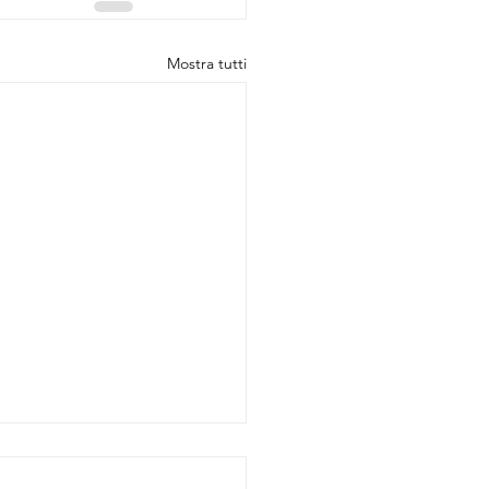
Mostra tutti
o inizio del girone di ritorno