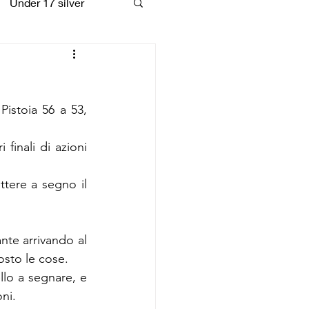
Under 17 silver
coiattoli
Pistoia 56 a 53, 
finali di azioni 
ere a segno il 
nte arrivando al 
osto le cose.
lo a segnare, e 
ni.