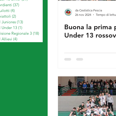
rdienti
(37)
37 post
ilotti
(4)
4 post
da Cestistica Pescia
26 nov 2024
Tempo di lettu
iattoli
(2)
2 post
 Juniores
(13)
13 post
Buona la prima p
I Under 13
(1)
1 post
isione Regionale 3
(18)
18 post
Under 13 rossov
 Allievi
(4)
4 post