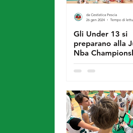
da Cestistica Pescia
26 gen 2024
Tempo di lettu
Gli Under 13 si
preparano alla Junior
Nba Champions