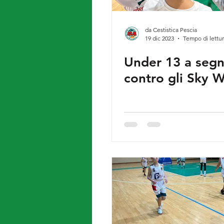
da Cestistica Pescia
19 dic 2023
Tempo di lettur
Under 13 a seg
contro gli Sky W