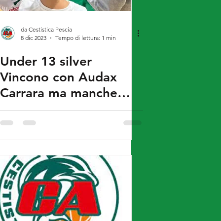
da Cestistica Pescia
8 dic 2023
Tempo di lettura: 1 min
Under 13 silver
Vincono con Audax
Carrara ma manche
ancora la ciliegina sulla
torta