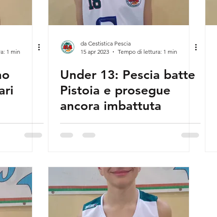
da Cestistica Pescia
a: 1 min
15 apr 2023
Tempo di lettura: 1 min
no
Under 13: Pescia batte
ari
Pistoia e prosegue
ancora imbattuta