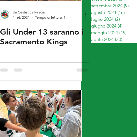
settembre 2024
(9)
9 p
agosto 2024
(16)
16 po
da Cestistica Pescia
1 feb 2024
Tempo di lettura: 1 min
luglio 2024
(2)
2 post
giugno 2024
(4)
4 post
Gli Under 13 saranno i
maggio 2024
(19)
19 p
aprile 2024
(30)
30 pos
Sacramento Kings