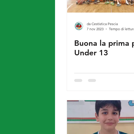
da Cestistica Pescia
7 nov 2023
Tempo di lettur
Buona la prima p
Under 13