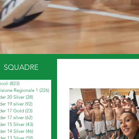
SQUADRE
icoli
(823)
823 post
isione Regionale 1
(226)
226 post
er 20 Silver
(28)
28 post
er 19 silver
(92)
92 post
der 17 Gold
(23)
23 post
er 17 silver
(62)
62 post
er 15 Silver
(43)
43 post
er 14 Silver
(46)
46 post
er 13 Silver
(59)
59 post