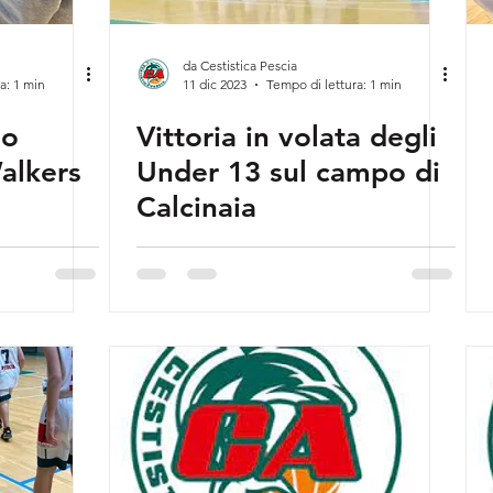
da Cestistica Pescia
a: 1 min
11 dic 2023
Tempo di lettura: 1 min
no
Vittoria in volata degli
alkers
Under 13 sul campo di
Calcinaia