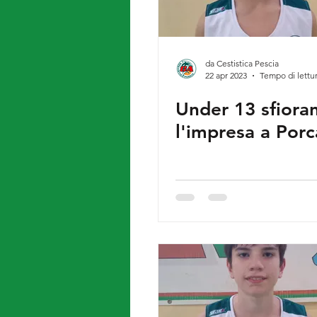
da Cestistica Pescia
22 apr 2023
Tempo di lettur
Under 13 sfiora
l'impresa a Porc