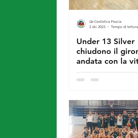
da Cestistica Pescia
2 dic 2023
Tempo di lettura
Under 13 Silver
chiudono il giro
andata con la vi
sul Versilia Bas