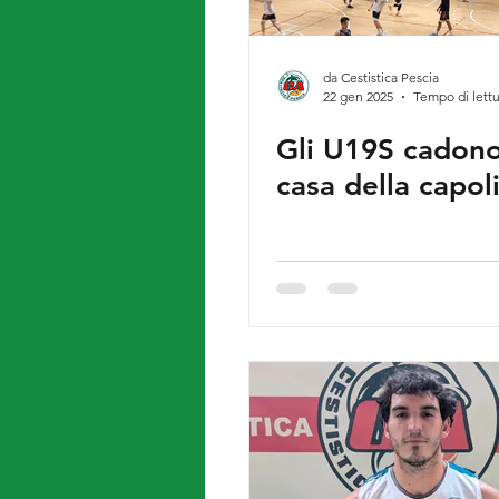
da Cestistica Pescia
22 gen 2025
Tempo di lettu
Gli U19S cadono
casa della capol