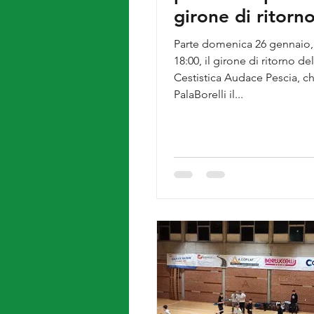
girone di ritorno
domenica sfida 
Parte domenica 26 gennaio, 
PalaBorelli contr
18:00, il girone di ritorno de
Cestistica Audace Pescia, ch
Basket Valdicorn
PalaBorelli il...