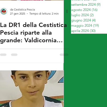
settembre 2024
(9)
9 p
agosto 2024
(16)
16 po
da Cestistica Pescia
27 gen 2025
Tempo di lettura: 2 min
luglio 2024
(2)
2 post
giugno 2024
(4)
4 post
La DR1 della Cestistica
maggio 2024
(19)
19 p
aprile 2024
(30)
30 pos
Pescia riparte alla
grande: Valdicornia
travolta 75-50