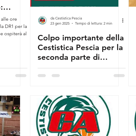
:
al
da Cestistica Pescia
alle ore
23 gen 2025
Tempo di lettura: 2 min
o il
lla DR1 per la
e ospiterà al
ia
Colpo importante della
Cestistica Pescia per la
seconda parte di
stagione