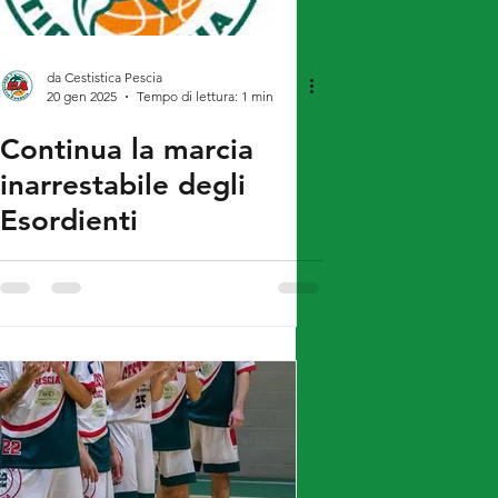
da Cestistica Pescia
20 gen 2025
Tempo di lettura: 1 min
Continua la marcia
inarrestabile degli
Esordienti