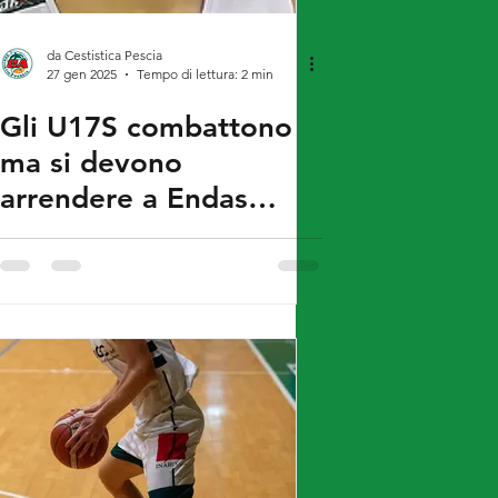
da Cestistica Pescia
27 gen 2025
Tempo di lettura: 2 min
Gli U17S combattono
ma si devono
arrendere a Endas
Pistoia