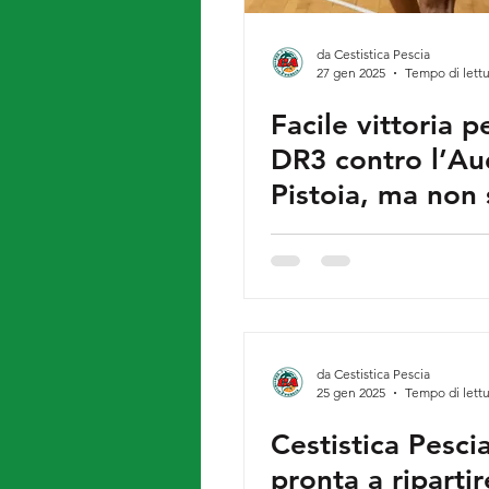
da Cestistica Pescia
27 gen 2025
Tempo di lettu
Facile vittoria p
DR3 contro l’Au
Pistoia, ma non
ombre
da Cestistica Pescia
25 gen 2025
Tempo di lettu
Cestistica Pesci
pronta a ripartir