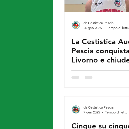
da Cestistica Pescia
20 gen 2025
Tempo di lettu
La Cestistica A
Pescia conquist
Livorno e chiude
girone d'andata
una vittoria
da Cestistica Pescia
7 gen 2025
Tempo di lettur
Cinque su cinque p