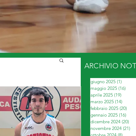
ARCHIVIO NOT
giugno 2025
(1)
1 post
maggio 2025
(16)
16 p
aprile 2025
(19)
19 pos
marzo 2025
(14)
14 pos
febbraio 2025
(20)
20 p
gennaio 2025
(16)
16 p
dicembre 2024
(20)
20 
novembre 2024
(21)
21
ottobre 2024
(8)
8 post