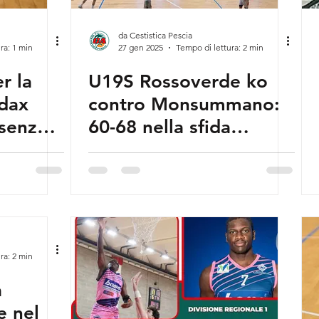
da Cestistica Pescia
ra: 1 min
27 gen 2025
Tempo di lettura: 2 min
er la
U19S Rossoverde ko
dax
contro Monsummano:
 senza
60-68 nella sfida
casalinga
ra: 2 min
a
e nel