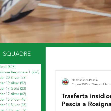
SQUADRE
icoli
(823)
823 post
isione Regionale 1
(226)
226 post
er 20 Silver
(28)
28 post
da Cestistica Pescia
er 19 silver
(92)
92 post
31 gen 2025
Tempo di lettu
der 17 Gold
(23)
23 post
er 17 silver
(62)
62 post
Trasferta insidio
er 15 Silver
(43)
43 post
Pescia a Rosign
er 14 Silver
(46)
46 post
er 13 Silver
(59)
59 post