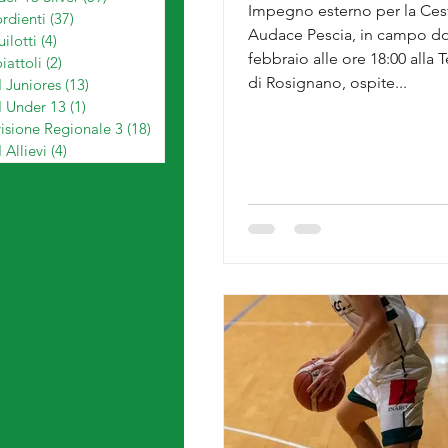
Impegno esterno per la Cest
rdienti
(37)
37 post
Audace Pescia, in campo d
ilotti
(4)
4 post
febbraio alle ore 18:00 alla Tensostruttura
iattoli
(2)
2 post
di Rosignano, ospite...
 Juniores
(13)
13 post
I Under 13
(1)
1 post
isione Regionale 3
(18)
18 post
 Allievi
(4)
4 post