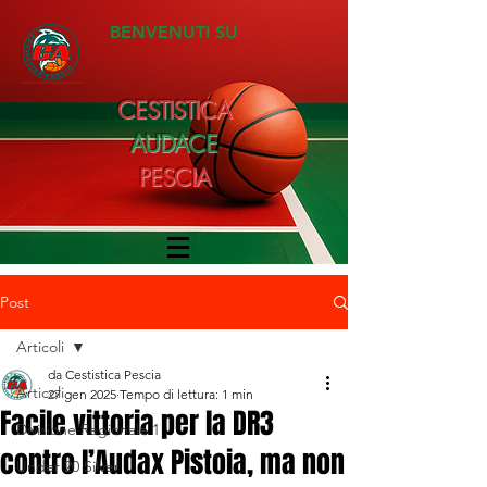
BENVENUTI SU
CESTISTICA
AUDACE
PESCIA
Post
Articoli
da Cestistica Pescia
Articoli
27 gen 2025
Tempo di lettura: 1 min
Facile vittoria per la DR3
Divisione Regionale 1
contro l’Audax Pistoia, ma non
Under 20 Silver