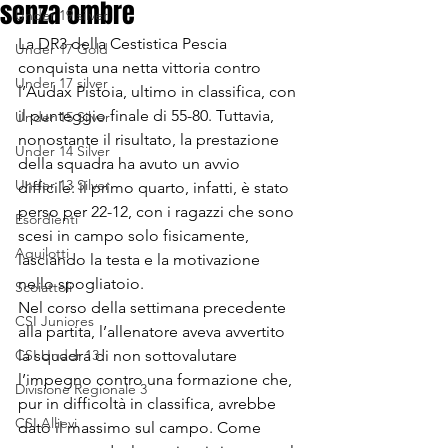
senza ombre
Under 19 silver
La DR3 della Cestistica Pescia 
Under 17 Gold
conquista una netta vittoria contro 
Under 17 silver
l’Audax Pistoia, ultimo in classifica, con 
il punteggio finale di 55-80. Tuttavia, 
Under 15 Silver
nonostante il risultato, la prestazione 
Under 14 Silver
della squadra ha avuto un avvio 
Under 13 Silver
difficile: il primo quarto, infatti, è stato 
perso per 22-12, con i ragazzi che sono 
Esordienti
scesi in campo solo fisicamente, 
Aquilotti
lasciando la testa e la motivazione 
nello spogliatoio.
Scoiattoli
Nel corso della settimana precedente 
CSI Juniores
alla partita, l’allenatore aveva avvertito 
CSI Under 13
la squadra di non sottovalutare 
l’impegno contro una formazione che, 
Divisione Regionale 3
pur in difficoltà in classifica, avrebbe 
CSI Allievi
dato il massimo sul campo. Come 