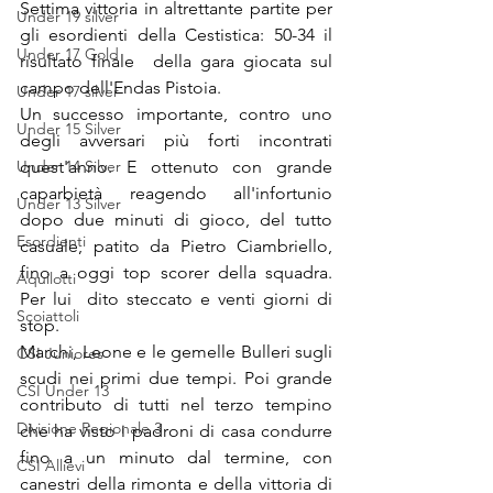
Settima vittoria in altrettante partite per 
Under 19 silver
gli esordienti della Cestistica: 50-34 il 
Under 17 Gold
risultato finale  della gara giocata sul 
campo dell'Endas Pistoia.
Under 17 silver
Un successo importante, contro uno 
Under 15 Silver
degli avversari più forti incontrati 
Under 14 Silver
quest'anno. E ottenuto con grande 
caparbietà reagendo all'infortunio 
Under 13 Silver
dopo due minuti di gioco, del tutto 
Esordienti
casuale, patito da Pietro Ciambriello, 
fino a oggi top scorer della squadra. 
Aquilotti
Per lui  dito steccato e venti giorni di 
Scoiattoli
stop.
Marchi, Leone e le gemelle Bulleri sugli 
CSI Juniores
scudi nei primi due tempi. Poi grande 
CSI Under 13
contributo di tutti nel terzo tempino 
Divisione Regionale 3
che ha visto i padroni di casa condurre 
fino a un minuto dal termine, con 
CSI Allievi
canestri della rimonta e della vittoria di 