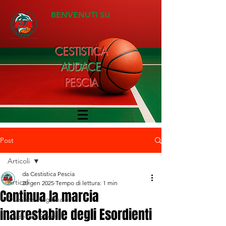
BENVENUTI SU
CESTISTICA
AUDACE
PESCIA
Post
Articoli
da Cestistica Pescia
Articoli
20 gen 2025
Tempo di lettura: 1 min
Continua la marcia
Divisione Regionale 1
inarrestabile degli Esordienti
Under 20 Silver