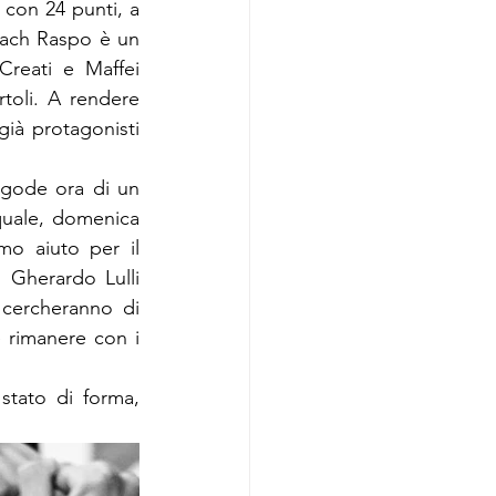
a con 24 punti, a 
oach Raspo è un 
Creati e Maffei 
toli. A rendere 
già protagonisti 
 gode ora di un 
uale, domenica 
mo aiuto per il 
 Gherardo Lulli 
ercheranno di 
e rimanere con i 
stato di forma, 