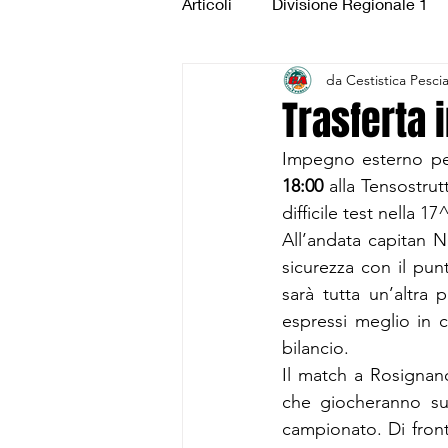
Articoli
Divisione Regionale 1
da Cestistica Pesci
Under 15 Silver
Under 14 S
Trasferta 
Impegno esterno per
CSI Juniores
CSI Under 1
18:00
 alla Tensostru
difficile test nella 
All’andata capitan N
sicurezza con il punt
sarà tutta un’altra 
espressi meglio in c
bilancio.
Il match a Rosignano
che giocheranno su
campionato. Di front