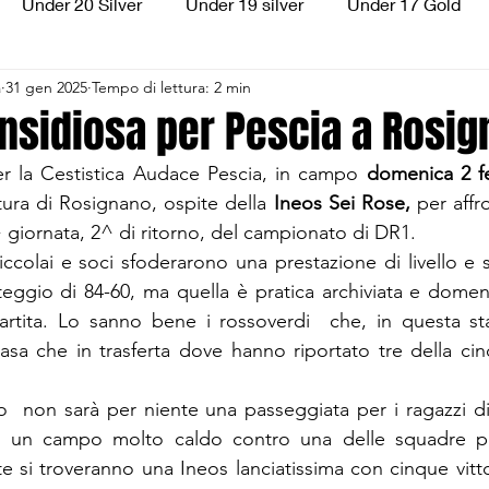
Under 20 Silver
Under 19 silver
Under 17 Gold
a
31 gen 2025
Tempo di lettura: 2 min
ilver
Under 13 Silver
Esordienti
Aquilotti
S
insidiosa per Pescia a Rosi
 la Cestistica Audace Pescia, in campo 
domenica 2 fe
3
Divisione Regionale 3
CSI Allievi
ttura di Rosignano, ospite della 
Ineos Sei Rose,
 per affr
17^ giornata, 2^ di ritorno, del campionato di DR1.
iccolai e soci sfoderarono una prestazione di livello e 
eggio di 84-60, ma quella è pratica archiviata e domenic
partita. Lo sanno bene i rossoverdi  che, in questa st
asa che in trasferta dove hanno riportato tre della cinq
  non sarà per niente una passeggiata per i ragazzi di
 un campo molto caldo contro una delle squadre più
e si troveranno una Ineos lanciatissima con cinque vitto