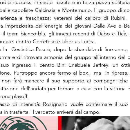
dodici successi in sedici  uscite e in terza piazza solitari
dalle capoliste Calcinaia e Montemurlo. Il gruppo di c
erienza e freschezza: veterani del calibro di Rubini, 
 impreziosita dall’energia dei giovani Dalle Ave e Bar
il team bianco-blu, gli innesti recenti di Dabo e Ticà, 
putate  contro Cerretese e Libertas Lucca.
 la  Cestistica Pescia, dopo la sbandata di fine anno,
ma e di ritrovata armonia del gruppo all’interno del q
 suo ingresso il centro Bini Enabuele Jeffrey, un otti
ione. Purtroppo ancora fermo ai box,  ma  in ripresa, 
non farà mancare il suo supporto ai compagni che c
stazione dell’andata per tornare a casa con la vittoria 
 zona playoff.
tasso di intensità: Rosignano vuole confermare il suo 
 in trasferta. Il verdetto arriverà dal campo.