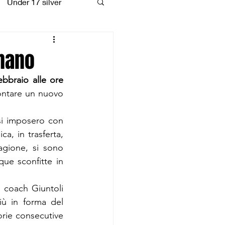
Under 17 silver
coiattoli
gnano
bbraio alle ore 
ontare un nuovo 
si imposero con 
a, in trasferta, 
agione, si sono 
ue sconfitte in 
 coach Giuntoli 
 in forma del 
rie consecutive 