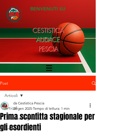
BENVENUTI SU
CESTISTICA
AUDACE
PESCIA
Post
Articoli
da Cestistica Pescia
Articoli
28 gen 2025
Tempo di lettura: 1 min
Prima sconfitta stagionale per
Divisione Regionale 1
gli esordienti
Under 20 Silver