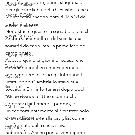
Sconfitta indolore, prima stagionale, 
Under 19 silver
per gli esordienti della Cestistica, che a 
Under 17 Gold
Montecatini escono battuti 47 a 38 dai 
padroni di casa.
Under 17 silver
Nonostante questo la squadra di coach 
Under 15 Silver
Ambra Carnemolla e del vice Ialuna 
Under 14 Silver
termina da capolista  la prima fase del 
campionato.
Under 13 Silver
Adesso quindici giorni di pausa  che 
Esordienti
serviranno a stilare i nuovi gironi e a 
fare rimettere in sesto gli infortunati. 
Aquilotti
Infatti dopo Ciambriello stavolta è 
Scoiattoli
toccato a Bini infortunarsi dopo pochi 
minuti di gioco . Uno scontro che 
CSI Juniores
sembrava far temere il peggio, e 
CSI Under 13
invece fortunatamente si è trattato solo 
Divisione Regionale 3
di una distorsione alla caviglia, come 
confermato dalla successiva 
CSI Allievi
radiografia. Anche per lui venti giorni 