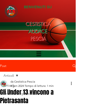
BENVENUTI SU
CESTISTICA
AUDACE
PESCIA
Post
Articoli
da Cestistica Pescia
Articoli
8 gen 2024
Tempo di lettura: 1 min
Gli Under 13 vincono a
Divisione Regionale 1
Pietrasanta
Under 20 Silver