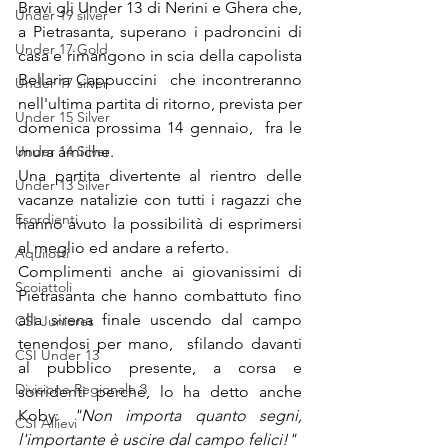
Bravi gli Under 13 di Nerini e Ghera che, 
Under 19 silver
a Pietrasanta, superano i padroncini di 
Under 17 Gold
casa e rimangono in scia della capolista 
Bellaria Cappuccini  che incontreranno 
Under 17 silver
nell'ultima partita di ritorno, prevista per 
Under 15 Silver
domenica prossima 14 gennaio,  fra le 
Under 14 Silver
mura amiche.
Una partita divertente al rientro delle 
Under 13 Silver
vacanze natalizie con tutti i ragazzi che 
Esordienti
hanno avuto la possibilità di esprimersi 
al meglio ed andare a referto.
Aquilotti
Complimenti anche ai giovanissimi di 
Scoiattoli
Pietrasanta che hanno combattuto fino 
alla sirena finale uscendo dal campo 
CSI Juniores
tenendosi per mano,  sfilando davanti 
CSI Under 13
al pubblico presente, a corsa e 
Divisione Regionale 3
sorridenti perchè, lo ha detto anche 
Koby: 
"Non importa quanto segni, 
CSI Allievi
l'importante è uscire dal campo felici!"