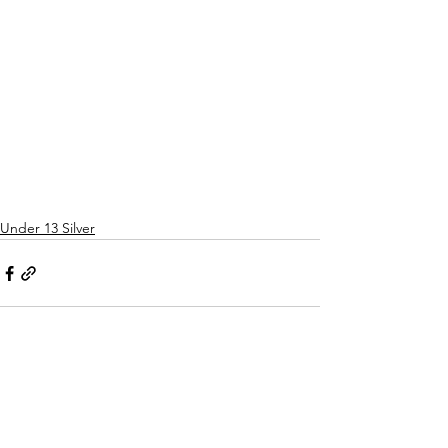
Under 13 Silver
Mostra tutti
Post recenti