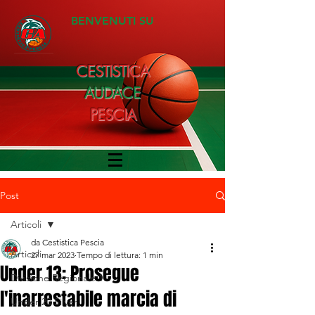
BENVENUTI SU
CESTISTICA
AUDACE
PESCIA
Post
Articoli
da Cestistica Pescia
Articoli
27 mar 2023
Tempo di lettura: 1 min
Under 13: Prosegue
Divisione Regionale 1
l'inarrestabile marcia di
Under 20 Silver