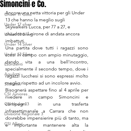
Simoncini e Co.
Under 19 silver
Ancora una netta vittoria per gli Under 
Under 17 Gold
13 che hanno la meglio sugli 
Under 17 silver
Skywalkers Lucca, per 77 a 27, e 
chiudono il girone di andata ancora 
Under 15 Silver
imbattuti.
Under 14 Silver
Una partita dove tutti i ragazzi sono 
Under 13 Silver
scesi in campo con ampio minutaggio, 
dando vita a una bell'incontro, 
Esordienti
specialmente il secondo tempo, dove i 
Aquilotti
ragazzi lucchesi si sono espressi molto 
meglio rispetto ad un incolore avvio. 
Scoiattoli
Bisognerà aspettare fino al 4 aprile per 
CSI Juniores
rivedere in campo Simoncini e 
CSI Under 13
compagni in una trasferta 
infrasettimanale a Carrara che non 
Divisione Regionale 3
dovrebbe impensierire più di tanto, ma 
CSI Allievi
è importante mantenere alta la 