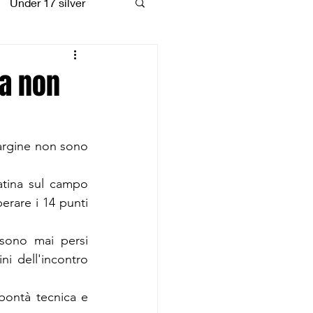
Under 17 silver
coiattoli
ma non
argine non sono 
atina sul campo 
rare i 14 punti 
ono mai persi 
 dell'incontro 
bontà tecnica e 