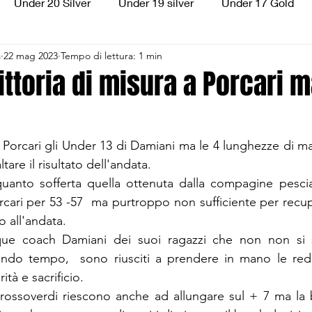
Under 20 Silver
Under 19 silver
Under 17 Gold
a
22 mag 2023
Tempo di lettura: 1 min
ilver
Under 13 Silver
Esordienti
Aquilotti
S
ittoria di misura a Porcari 
3
Divisione Regionale 3
CSI Allievi
a Porcari gli Under 13 di Damiani ma le 4 lunghezze di m
altare il risultato dell'andata.
 quanto sofferta quella ottenuta dalla compagine pesci
rcari per 53 -57  ma purtroppo non sufficiente per recupe
o all'andata.
ue coach Damiani dei suoi ragazzi che non non si s
ndo tempo,  sono riusciti a prendere in mano le redini
tà e sacrificio.
 rossoverdi riescono anche ad allungare sul + 7 ma la 