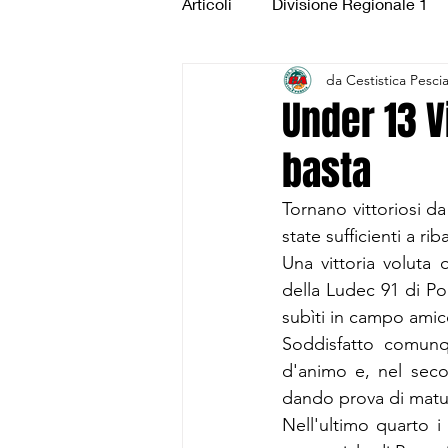
Articoli
Divisione Regionale 1
da Cestistica Pesci
Under 15 Silver
Under 14 S
Under 13 V
basta
CSI Juniores
CSI Under 1
Tornano vittoriosi d
state sufficienti a rib
Una vittoria voluta
della Ludec 91 di Po
subìti in campo amic
Soddisfatto comunq
d'animo e, nel seco
dando prova di maturi
Nell'ultimo quarto i