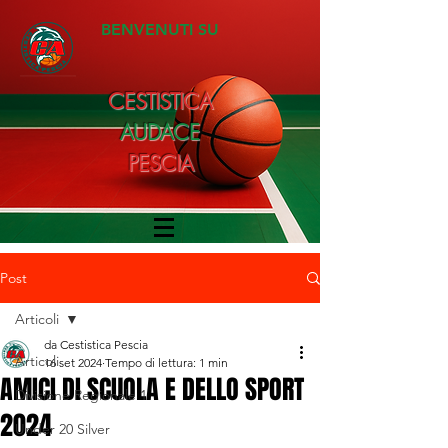
BENVENUTI SU
CESTISTICA
AUDACE
PESCIA
Post
Articoli
da Cestistica Pescia
Articoli
16 set 2024
Tempo di lettura: 1 min
AMICI DI SCUOLA E DELLO SPORT
Divisione Regionale 1
2024
Under 20 Silver