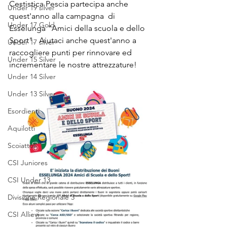
Cestistica Pescia partecipa anche 
Under 19 silver
quest'anno alla campagna  di 
Under 17 Gold
Esselunga "Amici della scuola e dello 
Sport".  Aiutaci anche quest'anno a 
Under 17 silver
raccogliere punti per rinnovare ed 
Under 15 Silver
incrementare le nostre attrezzature! 
Under 14 Silver
Under 13 Silver
Esordienti
Aquilotti
Scoiattoli
CSI Juniores
CSI Under 13
Divisione Regionale 3
CSI Allievi