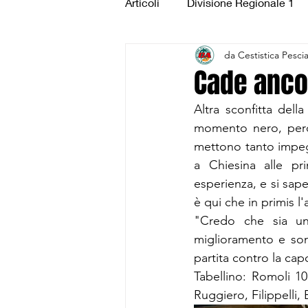
Articoli
Divisione Regionale 1
da Cestistica Pesci
Under 15 Silver
Under 14 S
Cade anco
Altra sconfitta del
CSI Juniores
CSI Under 1
momento nero, perde
mettono tanto impeg
a Chiesina alle pr
esperienza, e si sape
è qui che in primis l
"Credo che sia un'
miglioramento e son
partita contro la cap
Tabellino: Romoli 10,
Ruggiero, Filippelli, 