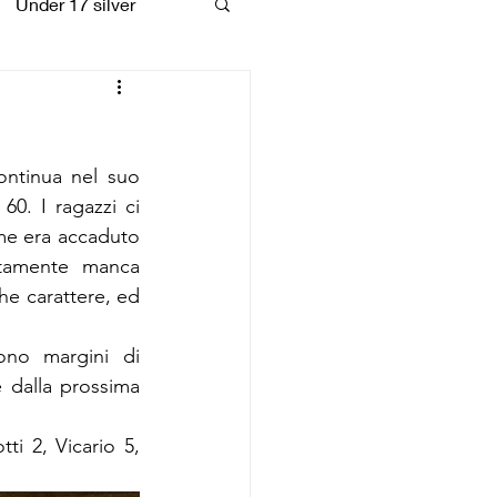
Under 17 silver
coiattoli
ontinua nel suo 
. I ragazzi ci 
me era accaduto 
tamente manca 
he carattere, ed 
no margini di 
dalla prossima 
ti 2, Vicario 5, 