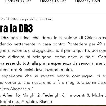
Under 20 Silver
Under 19 silver
Under 17 Gold
a
25 feb 2025
Tempo di lettura: 1 min
ilver
Under 13 Silver
Esordienti
Aquilotti
S
ra la DR3
la DR3 pesciatina, che dopo lo scivolone di Chiesina c
3
Divisione Regionale 3
CSI Allievi
ndo nettamente in casa contro Pontedera per 49 a 60
no e volontà, e si aggiudicano il primo quarto, poi co
ime difficoltà si sciolgono come neve al sole. Cer
va essendo tutti alla prima esperienza da senior, ma anc
'allenatore Braccini deve lavorare molto.
esperienza che ai ragazzi servirà comunque, ci so
o convinto che riusciremo a fare meglio, a cominciare 
olista Altopascio."
 Alfieri 16, Minghi 2, Federighi 6, Innocenti 8, Michelot
Botrini n.e., Arrabito, Bianco