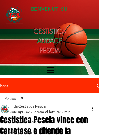
BENVENUTI SU
CESTISTICA
AUDACE
PESCIA
Post
Articoli
da Cestistica Pescia
Articoli
14 apr 2025
Tempo di lettura: 2 min
Cestistica Pescia vince con
Divisione Regionale 1
Cerretese e difende la
Under 20 Silver