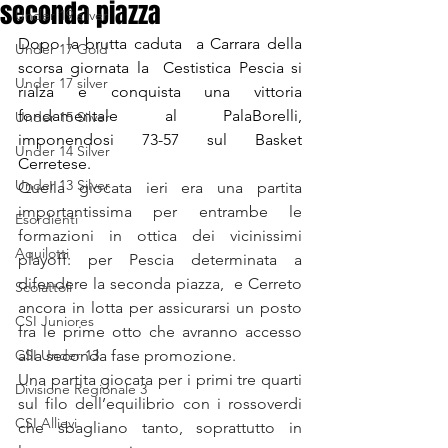
seconda piazza
Under 19 silver
Dopo la brutta caduta  a Carrara della 
Under 17 Gold
scorsa giornata la  Cestistica Pescia si 
Under 17 silver
rialza e conquista una vittoria 
fondamentale al PalaBorelli, 
Under 15 Silver
imponendosi 73-57 sul Basket 
Under 14 Silver
Cerretese. 
Under 13 Silver
Quella giocata ieri era una partita 
importantissima per entrambe le 
Esordienti
formazioni in ottica dei vicinissimi 
Aquilotti
playoff: per Pescia determinata a 
difendere la seconda piazza,  e Cerreto 
Scoiattoli
ancora in lotta per assicurarsi un posto 
CSI Juniores
fra le prime otto che avranno accesso 
CSI Under 13
alla seconda fase promozione.
Una partita giocata per i primi tre quarti 
Divisione Regionale 3
sul filo dell’equilibrio con i rossoverdi 
CSI Allievi
che sbagliano tanto, soprattutto in 