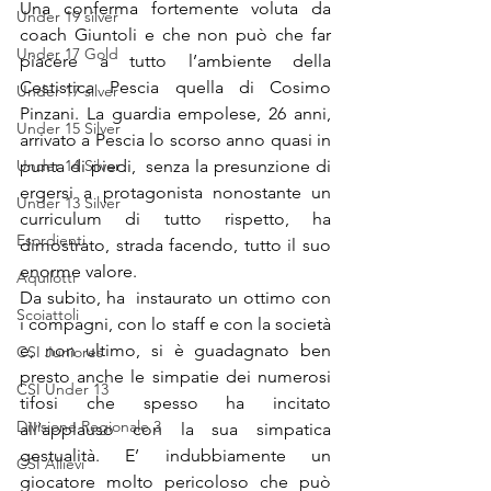
Una conferma fortemente voluta da 
Under 19 silver
coach Giuntoli e che non può che far 
Under 17 Gold
piacere a tutto l’ambiente della 
Cestistica Pescia quella di Cosimo 
Under 17 silver
Pinzani. La guardia empolese, 26 anni, 
Under 15 Silver
arrivato a Pescia lo scorso anno quasi in 
Under 14 Silver
punta di piedi,  senza la presunzione di 
ergersi a protagonista nonostante un 
Under 13 Silver
curriculum di tutto rispetto, ha 
Esordienti
dimostrato, strada facendo, tutto il suo 
enorme valore.
Aquilotti
Da subito, ha  instaurato un ottimo con 
Scoiattoli
i compagni, con lo staff e con la società 
e, non ultimo, si è guadagnato ben 
CSI Juniores
presto anche le simpatie dei numerosi 
CSI Under 13
tifosi che spesso ha incitato 
Divisione Regionale 3
all’applauso con la sua simpatica 
gestualità. E’ indubbiamente un 
CSI Allievi
giocatore molto pericoloso che può 