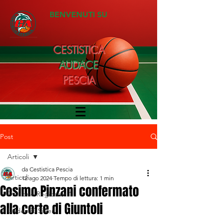
BENVENUTI SU
CESTISTICA
AUDACE
PESCIA
Post
Articoli
da Cestistica Pescia
Articoli
12 ago 2024
Tempo di lettura: 1 min
Cosimo Pinzani confermato
Divisione Regionale 1
alla corte di Giuntoli
Under 20 Silver