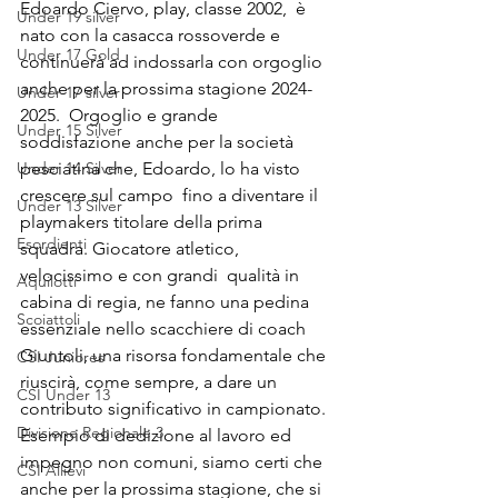
Edoardo Ciervo, play, classe 2002,  è 
Under 19 silver
nato con la casacca rossoverde e 
Under 17 Gold
continuerà ad indossarla con orgoglio 
anche per la prossima stagione 2024-
Under 17 silver
2025.  Orgoglio e grande 
Under 15 Silver
soddisfazione anche per la società 
Under 14 Silver
pesciatina che, Edoardo, lo ha visto 
crescere sul campo  fino a diventare il  
Under 13 Silver
playmakers titolare della prima 
Esordienti
squadra. Giocatore atletico, 
velocissimo e con grandi  qualità in 
Aquilotti
cabina di regia, ne fanno una pedina 
Scoiattoli
essenziale nello scacchiere di coach 
Giuntoli, una risorsa fondamentale che 
CSI Juniores
riuscirà, come sempre, a dare un 
CSI Under 13
contributo significativo in campionato.  
Divisione Regionale 3
Esempio di dedizione al lavoro ed 
impegno non comuni, siamo certi che 
CSI Allievi
anche per la prossima stagione, che si 