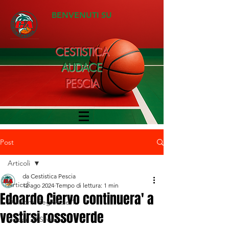
BENVENUTI SU
CESTISTICA
AUDACE
PESCIA
Post
Articoli
da Cestistica Pescia
Articoli
12 ago 2024
Tempo di lettura: 1 min
Edoardo Ciervo continuera' a
Divisione Regionale 1
vestirsi rossoverde
Under 20 Silver