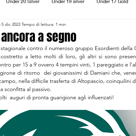
Under 20 Silver
Under 19 silver
Under 17 Gold
a
5 dic 2022
Tempo di lettura: 1 min
ilver
Under 13 Silver
Esordienti
Aquilotti
S
i ancora a segno
 stagionale contro il numeroso gruppo Esordienti della C
3
Divisione Regionale 3
CSI Allievi
ostretto a letto molti di loro, gli altri si sono present
ntro per 15 a 9 ovvero 4 tempini vinti, 1 pareggiato e l'a
girone di ritorno  dei giovanissimi di Damiani che, vene
mpo, nella difficile trasferta di Altopascio, coinquilini di
a sconfitta al passivo.
olti  auguri di pronta guarigione agli influenzati!