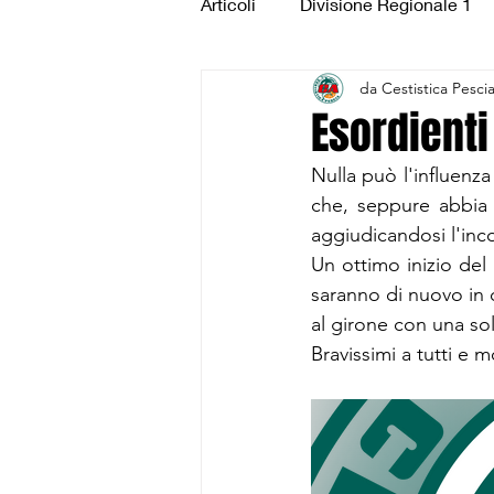
Articoli
Divisione Regionale 1
da Cestistica Pesci
Under 15 Silver
Under 14 S
Esordient
Nulla può l'influenza
CSI Juniores
CSI Under 1
che, seppure abbia c
aggiudicandosi l'inco
Un ottimo inizio del 
saranno di nuovo in ca
al girone con una sol
Bravissimi a tutti e m