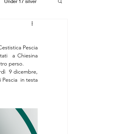
Under 17 silver
coiattoli
estistica Pescia 
ati  a Chiesina 
ltro perso.
rdì  9 dicembre, 
 Pescia  in testa 