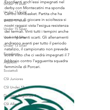
Esordienti anch'essi impegnati nel 
Under 19 silver
derby con Montecatini ma sponda 
Under 17 Gold
Centro Minibasket. Partita che ha 
permesso di giocare in scioltezza si 
Under 17 silver
nostri ragazzi vista l'esigua resistenza 
Under 15 Silver
dei termali. Vinti tutti i tempini anche 
Under 14 Silver
con importanti scarti. Gli allenamenti 
andranno avanti per tutto il periodo 
Under 13 Silver
natalizio, il campionato non prevede 
Esordienti
soste visto che ci vedrà impegnati il 7 
febbraio contro l'agguerrita squadra 
Aquilotti
femminile di Porcari.
Scoiattoli
CSI Juniores
CSI Under 13
Divisione Regionale 3
CSI Allievi