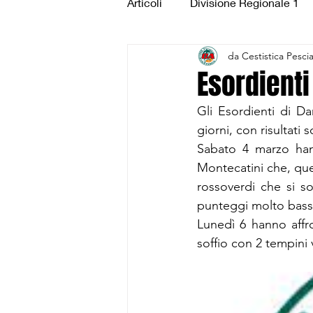
Articoli
Divisione Regionale 1
da Cestistica Pesci
Under 15 Silver
Under 14 S
Esordienti
Gli Esordienti di Dam
CSI Juniores
CSI Under 1
giorni, con risultati 
Sabato 4 marzo hann
Montecatini che, ques
rossoverdi che si s
punteggi molto bass
Lunedì 6 hanno affr
soffio con 2 tempini 