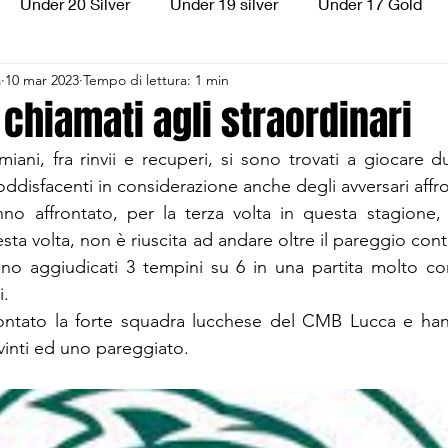
Under 20 Silver
Under 19 silver
Under 17 Gold
a
10 mar 2023
Tempo di lettura: 1 min
ilver
Under 13 Silver
Esordienti
Aquilotti
S
 chiamati agli straordinari
iani, fra rinvii e recuperi, si sono trovati a giocare du
3
Divisione Regionale 3
CSI Allievi
soddisfacenti in considerazione anche degli avversari affro
o affrontato, per la terza volta in questa stagione, l
ta volta, non è riuscita ad andare oltre il pareggio contr
ono aggiudicati 3 tempini su 6 in una partita molto co
i.
ontato la forte squadra lucchese del CMB Lucca e han
vinti ed uno pareggiato.