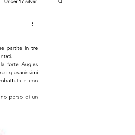
Under 17 silver
coiattoli
e partite in tre 
ntati.
a forte Augies 
o i giovanissimi 
mbattuta e con 
no perso di un 