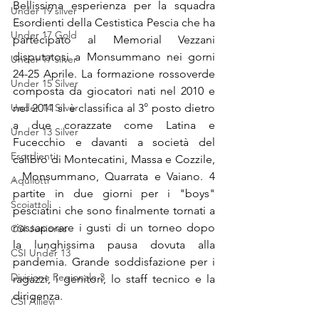
Bellissima esperienza per la squadra 
Under 19 silver
Esordienti della Cestistica Pescia che ha 
Under 17 Gold
partecipato al Memorial Vezzani 
disputatosi a Monsummano nei gorni 
Under 17 silver
24-25 Aprile. La formazione rossoverde 
Under 15 Silver
composta da giocatori nati nel 2010 e 
Under 14 Silver
nel 2011 si è classifica al 3° posto dietro 
a due corazzate come Latina e 
Under 13 Silver
Fucecchio e davanti a società del 
Esordienti
calibro di Montecatini, Massa e Cozzile, 
, Monsummano, Quarrata e Vaiano. 4 
Aquilotti
partite in due giorni per i "boys" 
Scoiattoli
pesciatini che sono finalmente tornati a 
riassaporare i gusti di un torneo dopo 
CSI Juniores
la lunghissima pausa dovuta alla 
CSI Under 13
pandemia. Grande soddisfazione per i 
Divisione Regionale 3
ragazzi, i genitori, lo staff tecnico e la 
dirigenza.
CSI Allievi