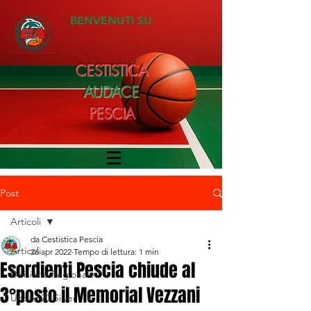
BENVENUTI SU
CESTISTICA
AUDACE
PESCIA
Post
Articoli
da Cestistica Pescia
Articoli
26 apr 2022
Tempo di lettura: 1 min
Esordienti Pescia chiude al
Divisione Regionale 1
3°posto il Memorial Vezzani
Under 20 Silver