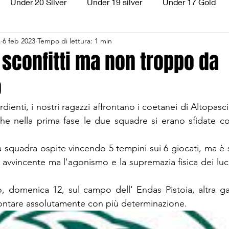
Under 20 Silver
Under 19 silver
Under 17 Gold
a
6 feb 2023
Tempo di lettura: 1 min
ilver
Under 13 Silver
Esordienti
Aquilotti
S
 sconfitti ma non troppo da
o
3
Divisione Regionale 3
CSI Allievi
rdienti, i nostri ragazzi affrontano i coetanei di Altopasci
he nella prima fase le due squadre si erano sfidate con
 squadra ospite vincendo 5 tempini sui 6 giocati, ma è s
 avvincente ma l'agonismo e la supremazia fisica dei lucc
 domenica 12, sul campo dell' Endas Pistoia, altra gara 
frontare assolutamente con più determinazione.