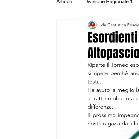
Articoli
Divisione Regionale 1
da Cestistica Pesci
Under 15 Silver
Under 14 S
Esordienti
Altopasci
CSI Juniores
CSI Under 1
Riparte il Torneo eso
si ripete perché anc
testa. 
Ha avuto la meglio la
a tratti combattuta e
differenza. 
Il prossimo impegno,
nostri ragazzi da af