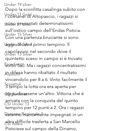
Under 19 silver
Dopo la sconfitta casalinga subito con 
Under 17 Gold
i coetanei di Altopascio, i ragazzi si 
sono presentati determinatissimi 
Under 17 silver
sull'ostico campo dell'Endas Pistoia. 
Under 15 Silver
Con una partenza bruciante si sono 
Under 14 Silver
aggiudicati il primo tempino. Il 
capolavoro nel secondo dove il 
Under 13 Silver
quintetto sceso in campo si è trovato 
Esordienti
sotto 5a0. Ma i ragazzi concentratissimi 
in difesa hanno ribaltato il risultato 
Aquilotti
vincendolo per 8 a 6. Vinto facilmente il 
Scoiattoli
3 tempo la lotta ora era aperta per 
aggiudicarsene un'altro. Vittoria che è 
CSI Juniores
arrivata con la conquista del quinto 
CSI Under 13
tempino per 12 punti a 2. Ora i ragazzi 
Divisione Regionale 3
saranno nuovamente impegnati in un 
altra difficile trasferta a San Marcello 
CSI Allievi
Pistoiese sul campo della Dinamo, 