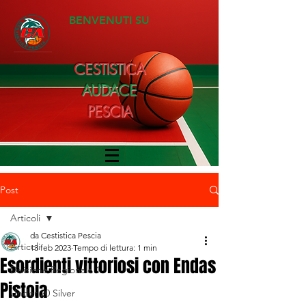
BENVENUTI SU
CESTISTICA
AUDACE
PESCIA
Post
Articoli
da Cestistica Pescia
Articoli
13 feb 2023
Tempo di lettura: 1 min
Esordienti vittoriosi con Endas
Divisione Regionale 1
Pistoia
Under 20 Silver