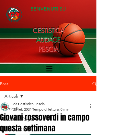
BENVENUTI SU
CESTISTICA
AUDACE
PESCIA
Post
Articoli
da Cestistica Pescia
Articoli
23 feb 2024
Tempo di lettura: 0 min
Giovani rossoverdi in campo
Divisione Regionale 1
questa settimana
Under 20 Silver