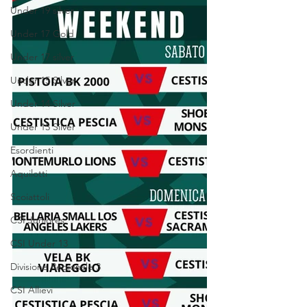
Under 19 silver
Under 17 Gold
Under 17 silver
Under 15 Silver
Under 14 Silver
Under 13 Silver
Esordienti
Aquilotti
Scoiattoli
CSI Juniores
CSI Under 13
Divisione Regionale 3
CSI Allievi