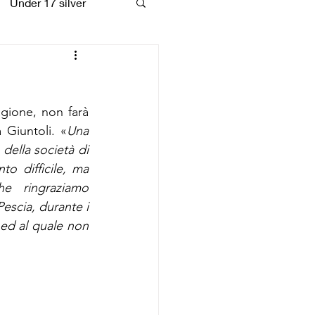
Under 17 silver
coiattoli
gione, non farà 
 Giuntoli. 
«
Una 
della società di 
to difficile, ma 
e ringraziamo 
scia, durante i 
ed al quale non 