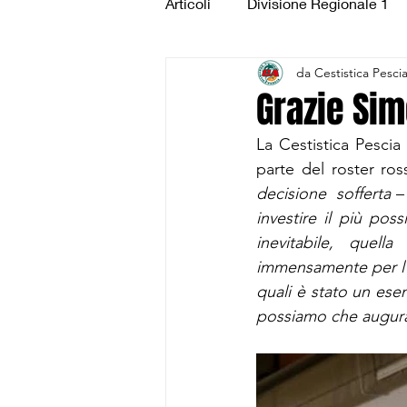
Articoli
Divisione Regionale 1
da Cestistica Pesci
Under 15 Silver
Under 14 S
Grazie Si
La Cestistica Pescia
CSI Juniores
CSI Under 1
parte del roster ro
decisione  sofferta
 –
investire il più poss
inevitabile, quel
immensamente per l’
quali è stato un ese
possiamo che augurar