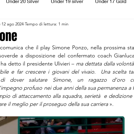
Under 20 Silver
Under 19 silver
Under 17 Gold
a
12 ago 2024
Tempo di lettura: 1 min
ilver
Under 13 Silver
Esordienti
Aquilotti
S
mone
 comunica che il play Simone Ponzo, nella prossima sta
3
Divisione Regionale 3
CSI Allievi
ssoverde a disposizione del confermato coach Gianluca
 ha detto il presidente Ulivieri – 
ma dettata dalla volontà 
ibile e far crescere i giovani del vivaio.  Una scelta tan
la di dover salutare Simone, un ragazzo d’oro ch
impegno profuso nei due anni della sua permanenza a Pe
mpio di attaccamento alla squadra, serietà  e dedizione 
e il meglio per il proseguo della sua carriera 
»
.