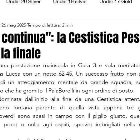
Under 20 Silver
Under 19 silver
Under 17 Gold
a
26 mag 2025
Tempo di lettura: 2 min
ilver
Under 13 Silver
Esordienti
Aquilotti
S
o continua": la Cestistica Pe
la finale
3
Divisione Regionale 3
CSI Allievi
 una prestazione maiuscola in Gara 3 e vola meritatame
as Lucca con un netto 62-45. Un successo frutto non so
di un atteggiamento mentale da grande squadra, so
o che ha gremito il PalaBorelli in ogni ordine di posto.
ominata dall’inizio alla fine da una Cestistica attent
eno lontana parente di quella vista appena tre gi
soverdi sono scesi in campo con il piglio giusto, quel
o poco o nulla agli ospiti, spesso imbrigliati nella m