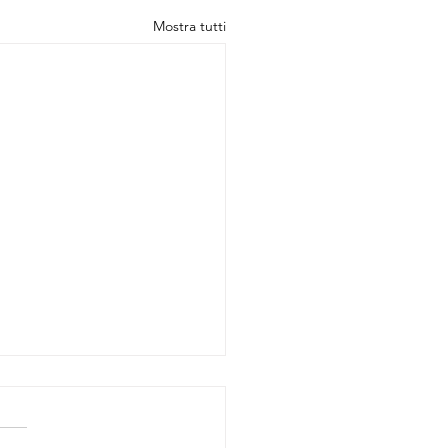
Mostra tutti
a colpisce in gara 1
tistica fa valere il fattore