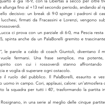
quarto è già 16-9, con la Libertas a secco per oltre tre
e allunga fino al +13 nel secondo periodo, andando al ri
ello decisivo: un break di 9-0 spinge i padroni di casa
e lucchesi, firmati da Fracassini e Lorenzi, vengono subi
 rossoverdi. 
 Lucca ci prova con un parziale di 6-0, ma Pescia resta 
45, spinta anche da un PalaBorelli gremito e trascinante
"
, le parole a caldo di coach Giuntoli, diventano il m
uole fermarsi. Una frase semplice, ma potente, c
pirito con cui i rossoverdi stanno affrontando qu
cia e voglia di superare ogni ostacolo.
il ruolo del pubblico. Il PalaBorelli, esaurito e vest
to uomo in campo. Cori, applausi, calore: un’atmosfera ca
la squadra per tutti i 40', trasformando la partita in
 Rosignano, in una serie al meglio delle cinque partite 