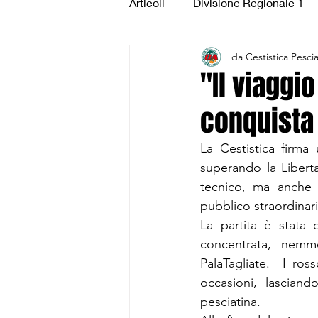
Articoli
Divisione Regionale 1
da Cestistica Pesci
Under 15 Silver
Under 14 S
"Il viaggi
conquista 
CSI Juniores
CSI Under 1
La Cestistica firma
superando la Libert
tecnico, ma anche 
pubblico straordinari
La partita è stata d
concentrata, nemm
PalaTagliate.  I ros
occasioni, lasciand
pesciatina.