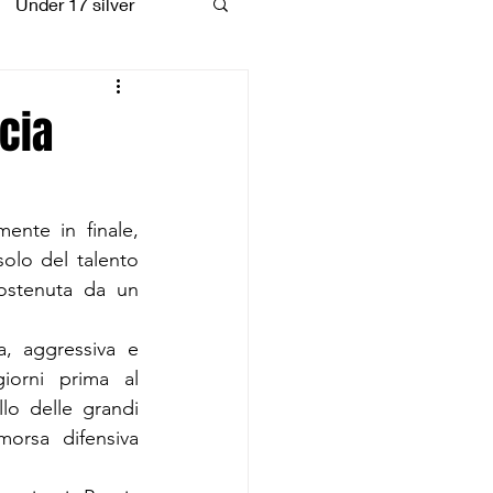
Under 17 silver
coiattoli
scia
nte in finale, 
lo del talento 
stenuta da un 
a, aggressiva e 
orni prima al 
lo delle grandi 
orsa difensiva 