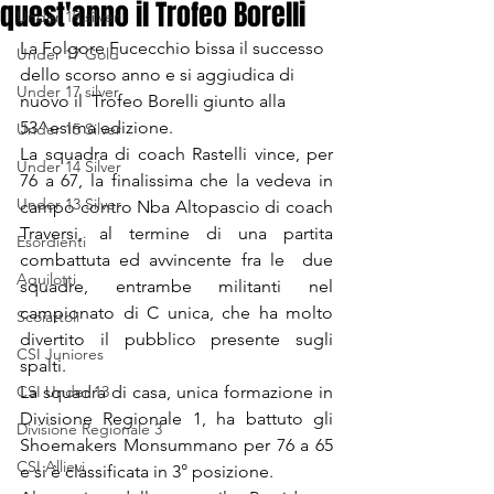
quest'anno il Trofeo Borelli
Under 19 silver
La Folgore Fucecchio bissa il successo 
Under 17 Gold
dello scorso anno e si aggiudica di 
Under 17 silver
nuovo il  Trofeo Borelli giunto alla 
53^esima edizione.
Under 15 Silver
La squadra di coach Rastelli vince, per 
Under 14 Silver
76 a 67, la finalissima che la vedeva in 
Under 13 Silver
campo contro Nba Altopascio di coach 
Traversi, al termine di una partita 
Esordienti
combattuta ed avvincente fra le  due 
Aquilotti
squadre, entrambe militanti nel 
campionato di C unica, che ha molto 
Scoiattoli
divertito il pubblico presente sugli 
CSI Juniores
spalti.
CSI Under 13
La squadra di casa, unica formazione in 
Divisione Regionale 1, ha battuto gli 
Divisione Regionale 3
Shoemakers Monsummano per 76 a 65 
CSI Allievi
e si è classificata in 3° posizione.