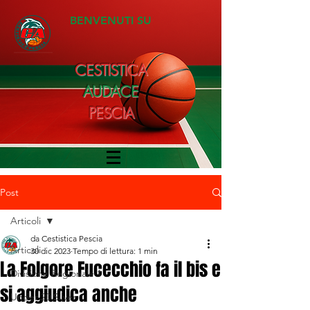
BENVENUTI SU
CESTISTICA
AUDACE
PESCIA
Post
Articoli
da Cestistica Pescia
Articoli
30 dic 2023
Tempo di lettura: 1 min
La Folgore Fucecchio fa il bis e
Divisione Regionale 1
si aggiudica anche
Under 20 Silver