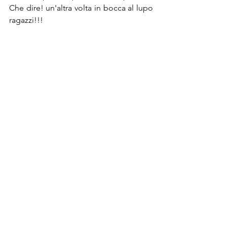
Che dire! un'altra volta in bocca al lupo 
ragazzi!!!
Mostra tutti
Post recenti