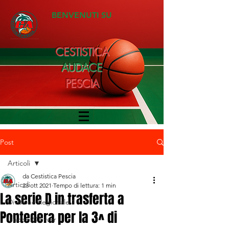
BENVENUTI SU
CESTISTICA
AUDACE
PESCIA
Post
Articoli
da Cestistica Pescia
Articoli
23 ott 2021
Tempo di lettura: 1 min
La serie D in trasferta a
Divisione Regionale 1
Pontedera per la 3^ di
Under 20 Silver