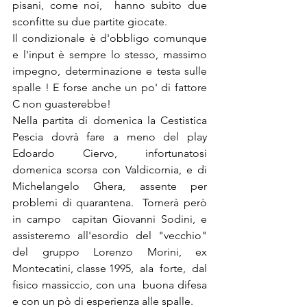
pisani, come noi,  hanno subito due 
sconfitte su due partite giocate.  
Il condizionale è d'obbligo comunque 
e l'input è sempre lo stesso, massimo 
impegno, determinazione e testa sulle 
spalle ! E forse anche un po' di fattore 
C non guasterebbe!
Nella partita di domenica la Cestistica 
Pescia dovrà fare a meno del play 
Edoardo Ciervo, infortunatosi 
domenica scorsa con Valdicornia, e di 
Michelangelo Ghera, assente per 
problemi di quarantena.  Tornerà però 
in campo  capitan Giovanni Sodini, e   
assisteremo all'esordio del "vecchio" 
del gruppo Lorenzo Morini, ex 
Montecatini, classe 1995,  ala  forte,  dal 
fisico massiccio, con una  buona difesa 
e con un pò di esperienza alle spalle.