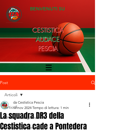
BENVENUTI SU
CESTISTICA
AUDACE
PESCIA
Post
Articoli
da Cestistica Pescia
Articoli
17 nov 2024
Tempo di lettura: 1 min
La squadra DR3 della
Divisione Regionale 1
Cestistica cade a Pontedera
Under 20 Silver