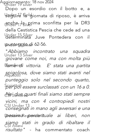
Aggiornamento:
18 nov 2024
Under 19 silver
Dopo un esordio con il botto e, a 
Under 17 Gold
seguire la giornata di riposo, è arriva 
anche la prima sconfitta per la DR3 
Under 17 silver
della Cestistica Pescia che cede ad una 
Under 15 Silver
determinata Juve Pontedera con il 
punteggio di 62-56. 
Under 14 Silver
"
Abbiamo incontrato una squadra 
Under 13 Silver
giovane come noi, ma con molta più 
Esordienti
fame di vittoria. 
E' stata una partita 
spigolosa, dove siamo stati avanti nel 
Aquilotti
punteggio solo nel secondo quarto, 
Scoiattoli
per poi essere surclassati con un 16 a 0. 
Nei due quarti finali siamo stati sempre 
CSI Juniores
vicini, ma con 4 contropiedi nostri 
CSI Under 13
consegnati in mano agli avversari e una 
pessima percentuale ai liberi, non 
Divisione Regionale 3
siamo stati in grado di ribaltare il 
CSI Allievi
risultato" - 
ha commentato coach 