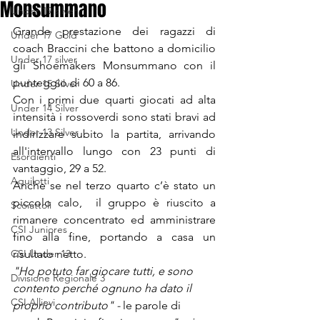
Monsummano
Under 19 silver
Grande prestazione dei ragazzi di 
Under 17 Gold
coach Braccini che battono a domicilio 
Under 17 silver
gli Shoemakers Monsummano con il 
punteggio di 60 a 86.
Under 15 Silver
Con i primi due quarti giocati ad alta 
Under 14 Silver
intensità i rossoverdi sono stati bravi ad 
Under 13 Silver
indirizzare subito la partita, arrivando 
all'intervallo lungo con 23 punti di 
Esordienti
vantaggio, 29 a 52.
Aquilotti
Anche se nel terzo quarto c’è stato un 
piccolo calo,  il gruppo è riuscito a 
Scoiattoli
rimanere concentrato ed amministrare 
CSI Juniores
fino alla fine, portando a casa un 
CSI Under 13
risultato netto.
"Ho potuto far giocare tutti, e sono 
Divisione Regionale 3
contento perché ognuno ha dato il 
CSI Allievi
proprio contributo" - 
le parole di 