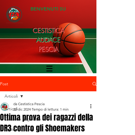
BENVENUTI SU
CESTISTICA
AUDACE
PESCIA
Post
Articoli
da Cestistica Pescia
Articoli
22 dic 2024
Tempo di lettura: 1 min
Ottima prova dei ragazzi della
Divisione Regionale 1
DR3 contro gli Shoemakers
Under 20 Silver