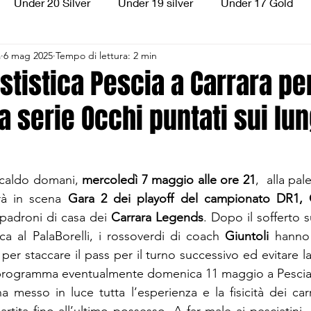
Under 20 Silver
Under 19 silver
Under 17 Gold
a
6 mag 2025
Tempo di lettura: 2 min
ilver
Under 13 Silver
Esordienti
Aquilotti
S
estistica Pescia a Carrara pe
a serie Occhi puntati sui lun
3
Divisione Regionale 3
CSI Allievi
 caldo domani, 
mercoledì 7 maggio alle ore 21
,  alla pal
rà in scena 
Gara 2 dei playoff del campionato DR1,
 padroni di casa dei 
Carrara Legends
. Dopo il sofferto 
a al PalaBorelli, i rossoverdi di coach 
Giuntoli
 hanno 
per staccare il pass per il turno successivo ed evitare la
n programma eventualmente domenica 11 maggio a Pescia
a messo in luce tutta l’esperienza e la fisicità dei carr