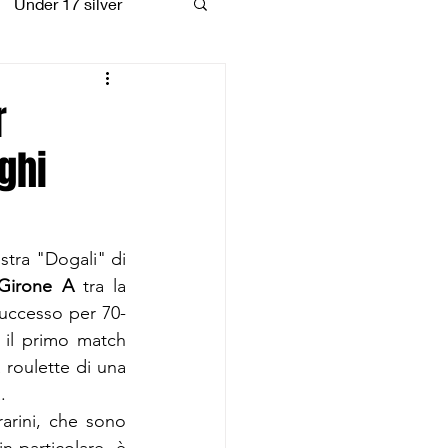
Under 17 silver
coiattoli
r
ghi
estra "Dogali" di 
 Girone A
 tra la 
successo per 70-
il primo match 
 roulette di una 
.
arini, che sono 