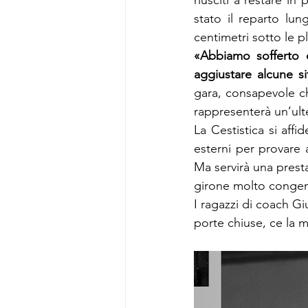
riusciti a restare in 
stato il reparto lun
centimetri sotto le p
«Abbiamo sofferto 
aggiustare alcune sit
gara, consapevole ch
rappresenterà un’ulter
La Cestistica si affi
esterni per provare a
Ma servirà una prestaz
girone molto congeni
I ragazzi di coach Gi
porte chiuse, ce la m