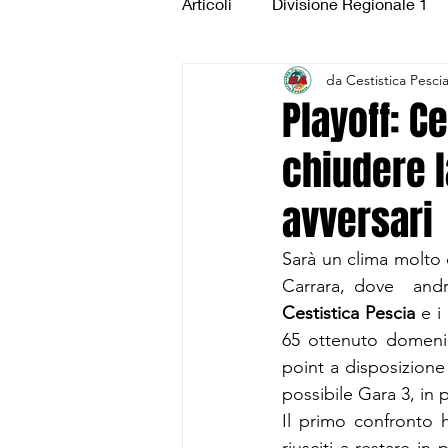
Articoli
Divisione Regionale 1
da Cestistica Pesci
Under 15 Silver
Under 14 S
Playoff: C
chiudere l
CSI Juniores
CSI Under 1
avversari
Sarà un clima molto
Carrara, dove  and
Cestistica Pescia
 e i
65 ottenuto domenic
point a disposizione 
possibile Gara 3, i
Il primo confronto h