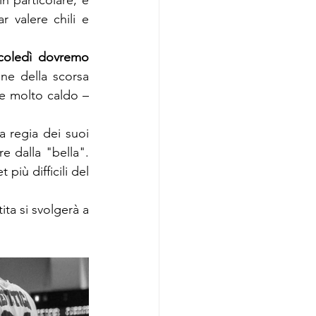
in particolare, è 
 valere chili e 
coledì dovremo 
ine della scorsa 
e molto caldo – 
a regia dei suoi 
e dalla "bella". 
iù difficili del 
ta si svolgerà a 