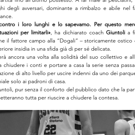
partita fino all’ultimo possesso. A far male ai pesciatini, 
ghi degli avversari, dominante a rimbalzo e abile nel far
lance.
contro i loro lunghi e lo sapevamo. Per questo mer
uazioni per limitarli»
, ha dichiarato coach 
Giuntoli
 a f
e il fattore campo alla “Dogali” – storicamente ostico 
iore insidia in una sfida già di per sé delicata.
derà ancora una volta alla solidità del suo collettivo e all
 chiudere i conti e portare a casa la serie senza passar
ione di alto livello per uscire indenni da uno dei parquet p
ale solo ai padroni di casa.
untoli, pur senza il conforto del pubblico dato che la parti
etteranno tutta per riuscire a chiudere la contesa.