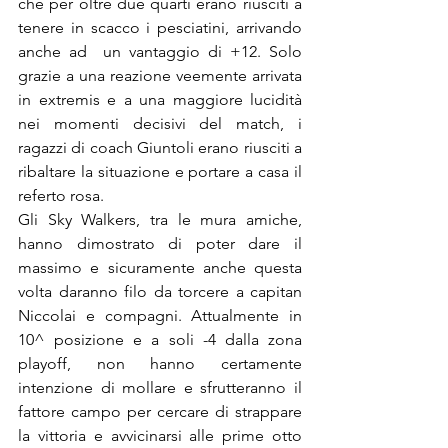
che per oltre due quarti erano riusciti a 
tenere in scacco i pesciatini, arrivando 
anche ad  un vantaggio di +12. Solo 
grazie a una reazione veemente arrivata 
in extremis e a una maggiore lucidità 
nei momenti decisivi del match, i 
ragazzi di coach Giuntoli erano riusciti a 
ribaltare la situazione e portare a casa il 
referto rosa.
Gli Sky Walkers, tra le mura amiche, 
hanno dimostrato di poter dare il 
massimo e sicuramente anche questa 
volta daranno filo da torcere a capitan 
Niccolai e compagni. Attualmente in 
10^ posizione e a soli -4 dalla zona 
playoff, non hanno certamente  
intenzione di mollare e sfrutteranno il 
fattore campo per cercare di strappare 
la vittoria e avvicinarsi alle prime otto 