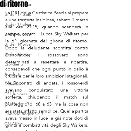
di ritorno
Under 19 silver
La DR1 della Cestistica Pescia si prepara 
Under 17 Gold
a una trasferta insidiosa, sabato 1 marzo 
Under 17 silver
alle ore 21:15, quando scenderà in 
campo contro i Lucca Sky Walkers per 
Under 15 Silver
la 6^ giornata del girone di ritorno. 
Under 14 Silver
Dopo la deludente sconfitta contro 
Under 13 Silver
Donoratico, i rossoverdi sono 
determinati a resettare e ripartire, 
Esordienti
consapevoli che ogni punto in palio è 
Aquilotti
cruciale per le loro ambizioni stagionali.
Nell’incontro di andata, i rossoverdi 
Scoiattoli
avevano conquistato una vittoria 
CSI Juniores
sofferta, chiudendo il match sul 
CSI Under 13
punteggio di 68 a 63, ma la cosa non 
era stata affatto semplice. Quella partita 
Divisione Regionale 3
aveva messo in luce le già note doti di 
CSI Allievi
grinta e combattività degli Sky Walkers, 