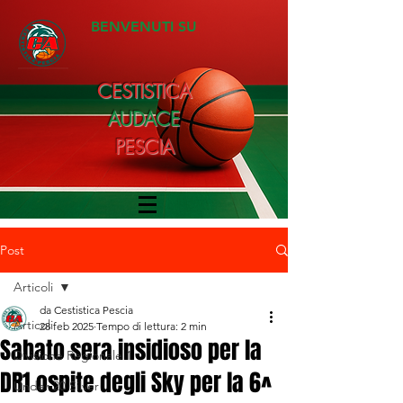
BENVENUTI SU
CESTISTICA
AUDACE
PESCIA
Post
Articoli
da Cestistica Pescia
Articoli
28 feb 2025
Tempo di lettura: 2 min
Sabato sera insidioso per la
Divisione Regionale 1
DR1 ospite degli Sky per la 6^
Under 20 Silver