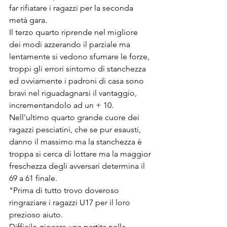
far rifiatare i ragazzi per la seconda 
metà gara.
Il terzo quarto riprende nel migliore 
dei modi azzerando il parziale ma 
lentamente si vedono sfumare le forze, 
troppi gli errori sintomo di stanchezza 
ed ovviamente i padroni di casa sono 
bravi nel riguadagnarsi il vantaggio, 
incrementandolo ad un + 10.
Nell'ultimo quarto grande cuore dei 
ragazzi pesciatini, che se pur esausti, 
danno il massimo ma la stanchezza è 
troppa si cerca di lottare ma la maggior 
freschezza degli avversari determina il 
69 a 61 finale. 
"Prima di tutto trovo doveroso 
ringraziare i ragazzi U17 per il loro 
prezioso aiuto.
Difficile giocare una partita nella 