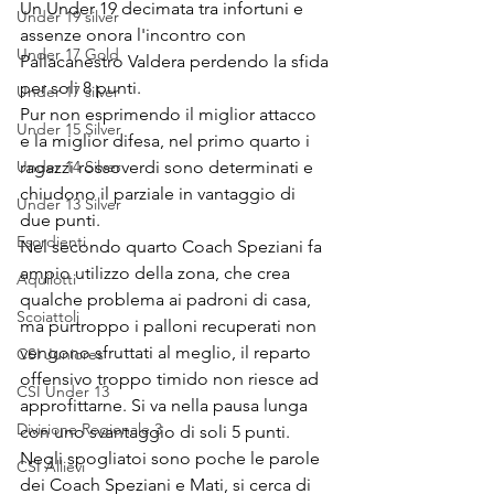
Un Under 19 decimata tra infortuni e 
Under 19 silver
assenze onora l'incontro con 
Under 17 Gold
Pallacanestro Valdera perdendo la sfida 
per soli 8 punti.
Under 17 silver
Pur non esprimendo il miglior attacco 
Under 15 Silver
e la miglior difesa, nel primo quarto i 
Under 14 Silver
ragazzi rossoverdi sono determinati e 
chiudono il parziale in vantaggio di 
Under 13 Silver
due punti.
Esordienti
Nel secondo quarto Coach Speziani fa 
ampio utilizzo della zona, che crea 
Aquilotti
qualche problema ai padroni di casa, 
Scoiattoli
ma purtroppo i palloni recuperati non 
vengono sfruttati al meglio, il reparto 
CSI Juniores
offensivo troppo timido non riesce ad 
CSI Under 13
approfittarne. Si va nella pausa lunga 
Divisione Regionale 3
con uno svantaggio di soli 5 punti.
Negli spogliatoi sono poche le parole 
CSI Allievi
dei Coach Speziani e Mati, si cerca di 