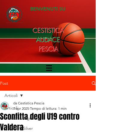
BENVENUTI SU
CESTISTICA
AUDACE
PESCIA
Post
Articoli
da Cestistica Pescia
Articoli
7 apr 2025
Tempo di lettura: 1 min
Sconfitta degli U19 contro
Divisione Regionale 1
Valdera
Under 20 Silver