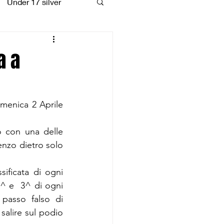
Under 17 silver
coiattoli
a a
menica 2 Aprile 
 con una delle 
enzo dietro solo 
ificata di ogni 
^ e  3^ di ogni 
asso falso di 
salire sul podio 