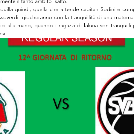
amente il tanto ambìto  salto.
quilla quindi, quella che attende capitan Sodini e com
ssoverdi  giocheranno con la tranquillità di una matemat
rici alla mano, quando i ragazzi di Ialuna son tranquill
si.