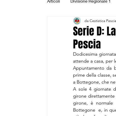
Articoli
Divisione Regionale 1
da Cestistica Pesci
Under 15 Silver
Under 14 S
Serie D: L
Pescia
CSI Juniores
CSI Under 1
Dodicesima giornata 
attende a casa, per l
Appuntamento da bol
prime della classe, s
a Bottegone, che ne 
A sole 4 giornate d
girone direttamente 
girone, è normale 
Bottegone  e, in ques