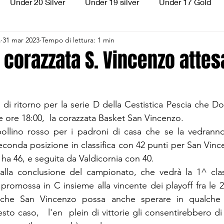
Under 20 Silver
Under 19 silver
Under 17 Gold
a
31 mar 2023
Tempo di lettura: 1 min
ilver
Under 13 Silver
Esordienti
Aquilotti
S
a corazzata S. Vincenzo attes
3
Divisione Regionale 3
CSI Allievi
di ritorno per la serie D della Cestistica Pescia che Do
e ore 18:00,  la corazzata Basket San Vincenzo.
lino rosso per i padroni di casa che se la vedranno
econda posizione in classifica con 42 punti per San Vinc
ha 46, e seguita da Valdicornia con 40.
alla conclusione del campionato, che vedrà la 1^ class
promossa in C insieme alla vincente dei playoff fra le 2
che San Vincenzo possa anche sperare in qualche p
to caso,   l'en  plein di vittorie gli consentirebbero di 