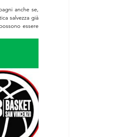
pagni anche se, 
ica salvezza già 
i possono essere 