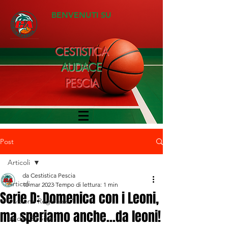
BENVENUTI SU
CESTISTICA
AUDACE
PESCIA
Post
Articoli
da Cestistica Pescia
Articoli
10 mar 2023
Tempo di lettura: 1 min
Serie D: Domenica con i Leoni,
Divisione Regionale 1
ma speriamo anche...da leoni!
Under 20 Silver