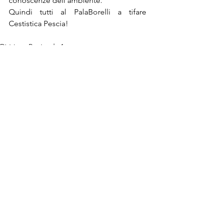
conoscenze dell'ambiente.
Quindi tutti al PalaBorelli a tifare 
Cestistica Pescia!
Divisione Regionale 1
Mostra tutti
Post recenti