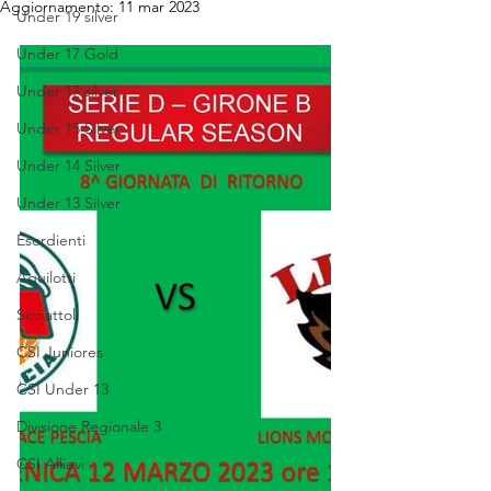
Aggiornamento:
11 mar 2023
Under 19 silver
Under 17 Gold
Under 17 silver
Under 15 Silver
Under 14 Silver
Under 13 Silver
Esordienti
Aquilotti
Scoiattoli
CSI Juniores
CSI Under 13
Divisione Regionale 3
CSI Allievi