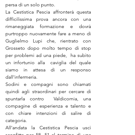
persa di un solo punto.
La Cestistica Pescia affronterà questa 
difficilissima prova ancora con una 
rimaneggiata formazione e dovrà 
purtroppo nuovamente fare a meno di 
Guglielmo Lupi che, rientrato con 
Grosseto dopo molto tempo di stop 
per problemi ad una piede,  ha subìto 
un infortunio alla  caviglia del quale 
siamo in attesa di un responso 
dall'infermeria. 
Sodini e compagni sono chiamati 
quindi agli straordinari per cercare di 
spuntarla contro  Valdicornia, una  
compagine di esperienza e talento e 
con chiare intenzioni di salire di 
categoria.
All'andata la Cestistica Pescia uscì 
sconfitta per 58 -51 al termine di una 