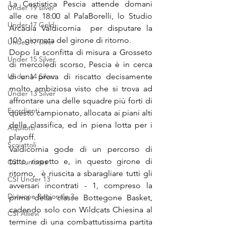
La Cestistica Pescia attende domani  
Under 19 silver
alle ore 18:00 al PalaBorelli, lo Studio 
Under 17 Gold
Arcadia Valdicornia  per disputare la 
10^ giornata del girone di ritorno.
Under 17 silver
Dopo la sconfitta di misura a Grosseto 
Under 15 Silver
di mercoledì scorso, Pescia è in cerca 
Under 14 Silver
di una prova di riscatto decisamente 
molto ambiziosa visto che si trova ad 
Under 13 Silver
affrontare una delle squadre più forti di 
Esordienti
questo campionato, allocata ai piani alti 
della classifica, ed in piena lotta per i 
Aquilotti
playoff.
Scoiattoli
Valdicornia gode di un percorso di 
tutto rispetto e, in questo girone di 
CSI Juniores
ritorno,  è riuscita a sbaragliare tutti gli 
CSI Under 13
avversari incontrati - 1, compreso la 
Divisione Regionale 3
prima della classe Bottegone Basket, 
cadendo solo con Wildcats Chiesina al 
CSI Allievi
termine di una combattutissima partita 