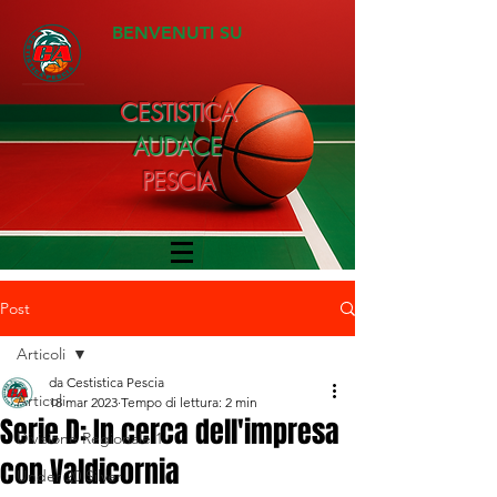
BENVENUTI SU
CESTISTICA
AUDACE
PESCIA
Post
Articoli
da Cestistica Pescia
Articoli
18 mar 2023
Tempo di lettura: 2 min
Serie D: In cerca dell'impresa
Divisione Regionale 1
con Valdicornia
Under 20 Silver