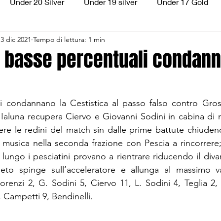
Under 20 Silver
Under 19 silver
Under 17 Gold
13 dic 2021
Tempo di lettura: 1 min
ilver
Under 13 Silver
Esordienti
Aquilotti
S
e basse percentuali condann
3
Divisione Regionale 3
CSI Allievi
i condannano la Cestistica al passo falso contro Gross
aluna recupera Ciervo e Giovanni Sodini in cabina di r
 le redini del match sin dalle prime battute chiudendo
musica nella seconda frazione con Pescia a rincorrere; 3
lo lungo i pesciatini provano a rientrare riducendo il diva
to spinge sull’acceleratore e allunga al massimo van
 Lorenzi 2, G. Sodini 5, Ciervo 11, L. Sodini 4, Teglia 2, R
, Campetti 9, Bendinelli.