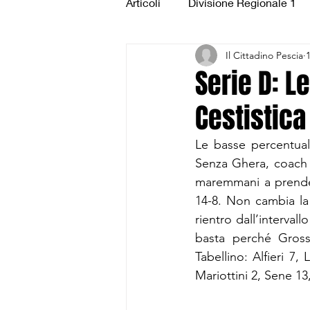
Articoli
Divisione Regionale 1
Il Cittadino Pescia
Under 15 Silver
Under 14 S
Serie D: L
Cestistica
CSI Juniores
CSI Under 1
Le basse percentual
Senza Ghera, coach I
maremmani a prendere
14-8. Non cambia la 
rientro dall’interval
basta perché Grosse
Tabellino: Alfieri 7,
Mariottini 2, Sene 13