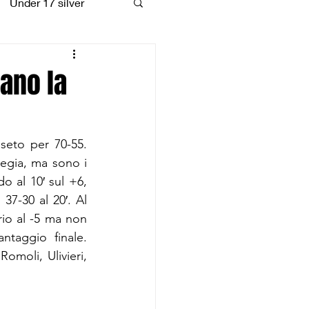
Under 17 silver
coiattoli
ano la
eto per 70-55. 
egia, ma sono i 
 al 10′ sul +6, 
7-30 al 20′. Al 
rio al -5 ma non 
taggio finale. 
omoli, Ulivieri, 