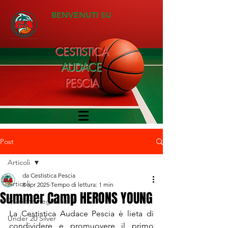
BENVENUTI SU
CESTISTICA
AUDACE
PESCIA
Post
Articoli
da Cestistica Pescia
Articoli
8 apr 2025
Tempo di lettura: 1 min
Summer Camp HERONS YOUNG
Divisione Regionale 1
La Cestistica Audace Pescia è lieta di 
Under 20 Silver
condividere e promuovere il primo