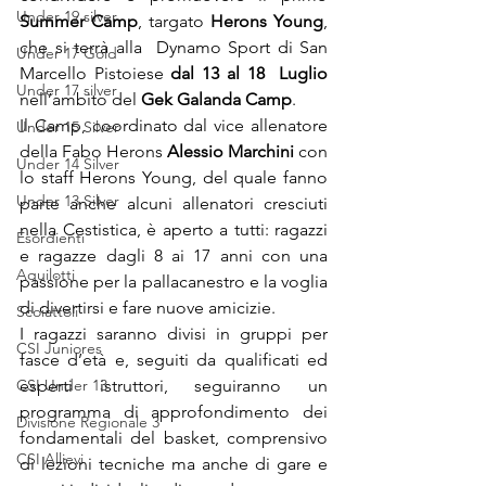
Under 19 silver
Summer Camp
, targato 
Herons Young
, 
che si terrà alla  Dynamo Sport di San 
Under 17 Gold
Marcello Pistoiese 
dal 13 al 18  Luglio
Under 17 silver
nell’ambito del 
Gek Galanda Camp
.
Il Camp, coordinato dal vice allenatore 
Under 15 Silver
della Fabo Herons 
Alessio Marchini
 con 
Under 14 Silver
lo staff Herons Young, del quale fanno 
Under 13 Silver
parte anche alcuni allenatori cresciuti 
nella Cestistica, è aperto a tutti: ragazzi 
Esordienti
e ragazze dagli 8 ai 17 anni con una 
Aquilotti
passione per la pallacanestro e la voglia 
di divertirsi e fare nuove amicizie.
Scoiattoli
I ragazzi saranno divisi in gruppi per 
CSI Juniores
fasce d’età e, seguiti da qualificati ed 
CSI Under 13
esperti istruttori, seguiranno un 
programma di approfondimento dei 
Divisione Regionale 3
fondamentali del basket, comprensivo 
CSI Allievi
di lezioni tecniche ma anche di gare e 