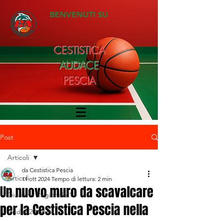
BENVENUTI SU
CESTISTICA
AUDACE
PESCIA
Post
Articoli
da Cestistica Pescia
Articoli
11 ott 2024
Tempo di lettura: 2 min
Un nuovo muro da scavalcare
Divisione Regionale 1
per la Cestistica Pescia nella
Under 20 Silver