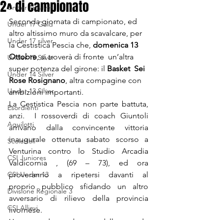
2^ di campionato
Under 19 silver
Seconda giornata di campionato, ed 
Under 17 Gold
altro altissimo muro da scavalcare, per 
Under 17 silver
la Cestistica Pescia che, 
domenica 13 
Ottobre
, si troverà di fronte  un’altra 
Under 15 Silver
super potenza del girone: il 
Basket  Sei 
Under 14 Silver
Rose Rosignano
, altra compagine con 
Under 13 Silver
ambizioni importanti.
La Cestistica Pescia non parte battuta, 
Esordienti
anzi.  I rossoverdi di coach Giuntoli 
Aquilotti
arrivano dalla convincente vittoria 
inaugurale ottenuta sabato scorso a 
Scoiattoli
Venturina contro lo Studio Arcadia 
CSI Juniores
Valdicornia , (69 – 73), ed ora 
CSI Under 13
proveranno a ripetersi davanti al 
proprio pubblico sfidando un altro 
Divisione Regionale 3
avversario di rilievo della provincia 
CSI Allievi
livornese.