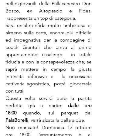
nelle giovanili della Pallacanestro Don 
Bosco, ex Altopascio e Fides, 
 rappresenta un top di categoria.
Sarà un’altra sfida molto ambiziosa e, 
almeno sulla carta, ancora più difficile 
ed impegnativa per la compagine di 
coach Giuntoli che arriva al primo 
appuntamento casalingo  in totale 
fiducia e con la consapevolezza che, se 
saprà mettere in campo la giusta 
intensità difensiva e  la necessaria 
cattiveria agonistica,  potrà  giocarsela 
con tutti.
Questa volta servirà però la partita 
perfetta già a partire 
dalle ore 
18:00
 quando, sul parquet del 
PalaBorell
i, verrà alzata la palla a due.  
Non mancate! Domenica 13 ottobre 
ore 18:00 l’appuntamento è al 