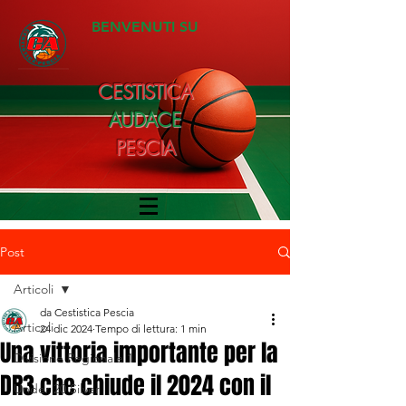
BENVENUTI SU
CESTISTICA
AUDACE
PESCIA
Post
Articoli
da Cestistica Pescia
Articoli
24 dic 2024
Tempo di lettura: 1 min
Una vittoria importante per la
Divisione Regionale 1
DR3 che chiude il 2024 con il
Under 20 Silver