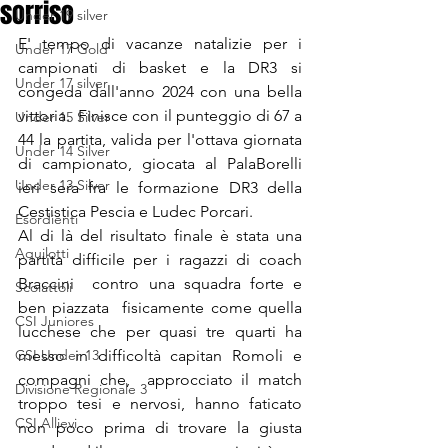
sorriso
Under 19 silver
E' tempo di vacanze natalizie per i 
Under 17 Gold
campionati di basket e la DR3 si 
Under 17 silver
congeda dall'anno 2024 con una bella 
vittoria.  Finisce con il punteggio di 67 a 
Under 15 Silver
44 la partita, valida per l'ottava giornata 
Under 14 Silver
di campionato, giocata al PalaBorelli 
Under 13 Silver
ieri sera fra le formazione DR3 della 
Cestistica Pescia e Ludec Porcari. 
Esordienti
Al di là del risultato finale è stata una 
Aquilotti
partita difficile per i ragazzi di coach 
Braccini  contro una squadra forte e 
Scoiattoli
ben piazzata  fisicamente come quella 
CSI Juniores
lucchese che per quasi tre quarti ha 
CSI Under 13
messo in difficoltà capitan Romoli e 
compagni che,  approcciato il match 
Divisione Regionale 3
troppo tesi e nervosi, hanno faticato 
CSI Allievi
non poco prima di trovare la giusta 